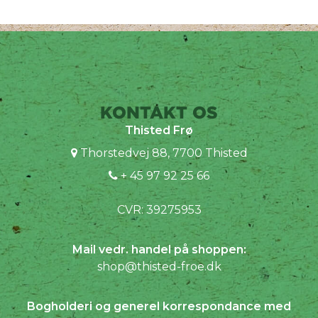
KONTAKT OS
Thisted Frø
Thorstedvej 88, 7700 Thisted
+ 45 97 92 25 66
CVR: 39275953
Mail vedr. handel på shoppen:
shop@thisted-froe.dk
Bogholderi og generel korrespondance med