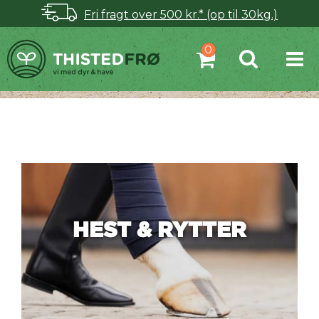
Fri fragt over 500 kr.* (op til 30kg.)
HEST & RYTTER