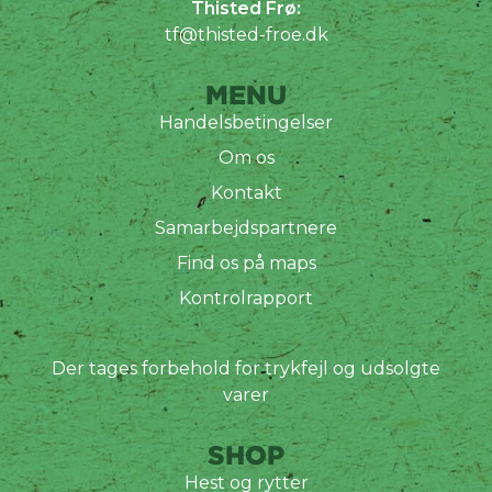
Thisted Frø:
tf@thisted-froe.dk
MENU
Handelsbetingelser
Om os
Kontakt
Samarbejdspartnere
Find os på maps
Kontrolrapport
Der tages forbehold for trykfejl og udsolgte
varer
SHOP
Hest og rytter