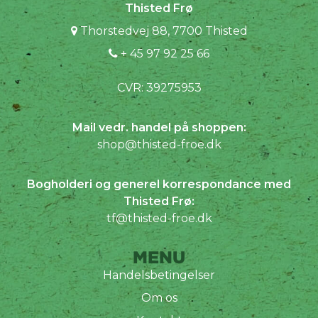
Thisted Frø
Thorstedvej 88, 7700 Thisted
+ 45 97 92 25 66
CVR: 39275953
Mail vedr. handel på shoppen:
shop@thisted-froe.dk
Bogholderi og generel korrespondance med
Thisted Frø:
tf@thisted-froe.dk
MENU
Handelsbetingelser
Om os