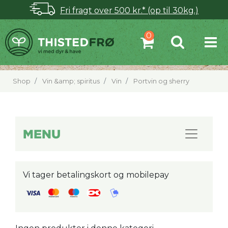
Fri fragt over 500 kr.* (op til 30kg.)
Shop
Vin &amp; spiritus
Vin
Portvin og sherry
MENU
Vi tager betalingskort og mobilepay