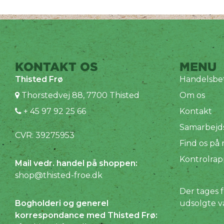
KONTAKT OS
MENU
Thisted Frø
Handelsbet
Thorstedvej 88, 7700 Thisted
Om os
+ 45 97 92 25 66
Kontakt
Samarbejd
CVR: 39275953
Find os på
Kontrolrap
Mail vedr. handel på shoppen:
shop@thisted-froe.dk
Der tages f
Bogholderi og generel
udsolgte v
korrespondance med Thisted Frø: