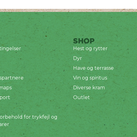
SHOP
ingelser
Hest og rytter
Dyr
Have og terrasse
spartnere
Vin og spiritus
 maps
Diverse kram
port
Outlet
orbehold for trykfejl og
arer