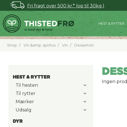
Fri fragt over 500 kr.* (op til 30kg.)
HEST & RYTTER
Shop
Vin &amp; spiritus
Vin
Dessertvin
DES
HEST & RYTTER
Ingen prod
Til hesten
Til rytter
Mærker
Udsalg
DYR