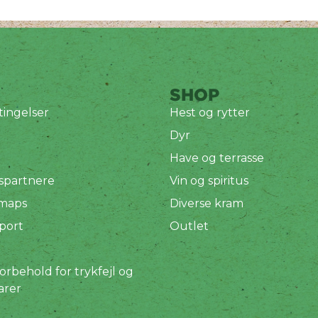
SHOP
ingelser
Hest og rytter
Dyr
Have og terrasse
spartnere
Vin og spiritus
 maps
Diverse kram
port
Outlet
orbehold for trykfejl og
arer