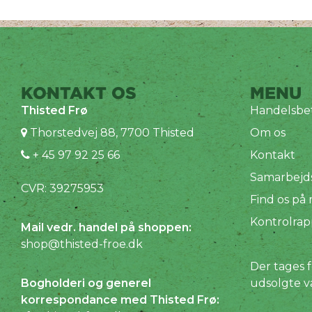
KONTAKT OS
MENU
Thisted Frø
Handelsbet
Thorstedvej 88, 7700 Thisted
Om os
+ 45 97 92 25 66
Kontakt
Samarbejd
CVR: 39275953
Find os på
Kontrolrap
Mail vedr. handel på shoppen:
shop@thisted-froe.dk
Der tages f
Bogholderi og generel
udsolgte v
korrespondance med Thisted Frø: