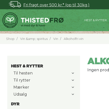
Fri fragt over 500 kr.* (op til 30kg.)
HEST & RYTTER
Shop
Vin &amp; spiritus
Vin
Alkoholfri vin
ALK
HEST & RYTTER
Ingen prod
Til hesten
Til rytter
Mærker
Udsalg
DYR