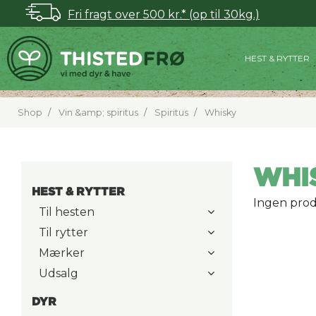
Fri fragt over 500 kr.* (op til 30kg.)
HEST & RYTTER
Shop
Vin &amp; spiritus
Spiritus
Whisky
WHI
HEST & RYTTER
Ingen prod
Til hesten
Til rytter
Mærker
Udsalg
DYR