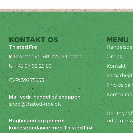
KONTAKT OS
MENU
Thisted Frø
Handelsbet
Thorstedvej 88, 7700 Thisted
Om os
+ 45 97 92 25 66
Kontakt
Samarbejd
CVR: 39275953
Find os på
Kontrolrap
Mail vedr. handel på shoppen:
shop@thisted-froe.dk
Der tages f
Bogholderi og generel
udsolgte v
korrespondance med Thisted Frø: