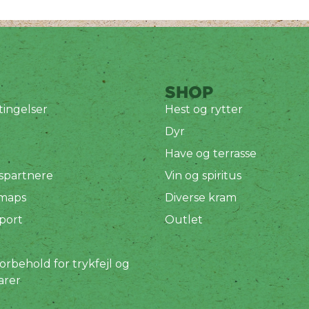
SHOP
ingelser
Hest og rytter
Dyr
Have og terrasse
spartnere
Vin og spiritus
 maps
Diverse kram
port
Outlet
orbehold for trykfejl og
arer