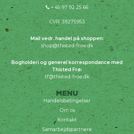
+ 45 97 92 25 66
CVR: 39275953
Mail vedr. handel på shoppen:
shop@thisted-froe.dk
Bogholderi og generel korrespondance med
Thisted Frø:
tf@thisted-froe.dk
MENU
Handelsbetingelser
Om os
Kontakt
Samarbejdspartnere