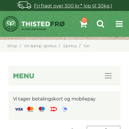
Fri fragt over 500 kr.* (op til 30kg.)
Shop
Vin &amp; spiritus
Spiritus
Gin
MENU
Vi tager betalingskort og mobilepay