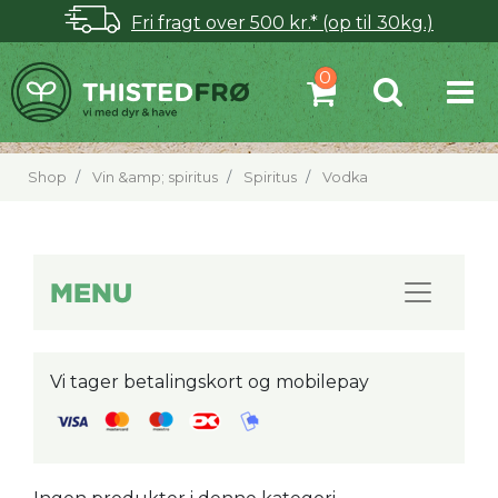
Fri fragt over 500 kr.* (op til 30kg.)
Shop
Vin &amp; spiritus
Spiritus
Vodka
MENU
Vi tager betalingskort og mobilepay