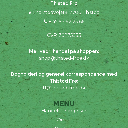
Thisted Frø
Thorstedvej 88, 7700 Thisted
+ 45 97 92 25 66
CVR: 39275953
Mail vedr. handel på shoppen:
shop@thisted-froe.dk
Bogholderi og generel korrespondance med
Thisted Frø:
tf@thisted-froe.dk
MENU
Handelsbetingelser
Om os