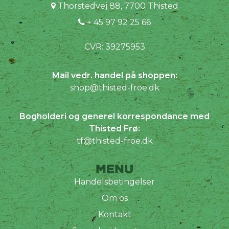
Thorstedvej 88, 7700 Thisted
+ 45 97 92 25 66
CVR: 39275953
Mail vedr. handel på shoppen:
shop@thisted-froe.dk
Bogholderi og generel korrespondance med
Thisted Frø:
tf@thisted-froe.dk
MENU
Handelsbetingelser
Om os
Kontakt