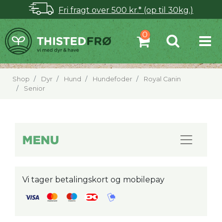
Fri fragt over 500 kr.* (op til 30kg.)
Shop
Dyr
Hund
Hundefoder
Royal Canin
Senior
MENU
Vi tager betalingskort og mobilepay