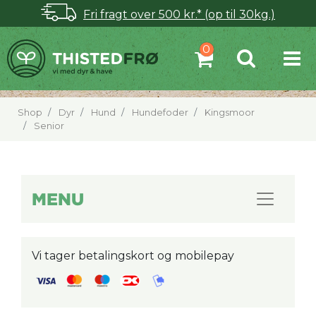
Fri fragt over 500 kr.* (op til 30kg.)
Shop
Dyr
Hund
Hundefoder
Kingsmoor
Senior
MENU
Vi tager betalingskort og mobilepay