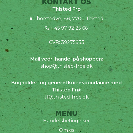
KONTAKT OS
Thisted Frø
Thorstedvej 88, 7700 Thisted
+ 45 97 92 25 66
CVR: 39275953
Mail vedr. handel på shoppen:
shop@thisted-froe.dk
Bogholderi og generel korrespondance med
Thisted Frø:
tf@thisted-froe.dk
MENU
Handelsbetingelser
Om os