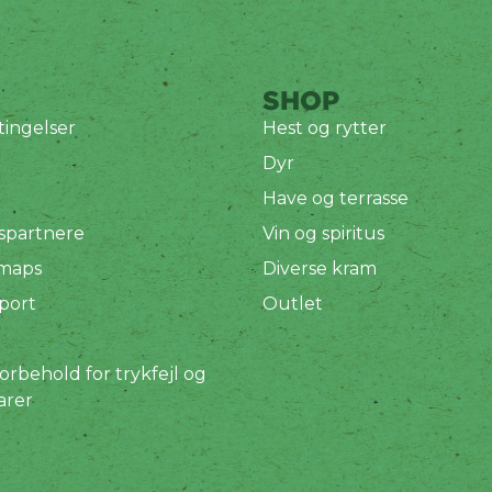
SHOP
ingelser
Hest og rytter
Dyr
Have og terrasse
spartnere
Vin og spiritus
 maps
Diverse kram
port
Outlet
orbehold for trykfejl og
arer