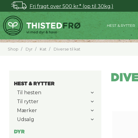
Fri fragt over 500 kr.* (op til 30kg.)
HEST & RYTTER
Shop
Dyr
Kat
Diverse til kat
DIVE
HEST & RYTTER
Til hesten
Til rytter
Mærker
Udsalg
DYR