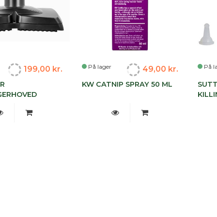
På lager
På l
199,00 kr.
49,00 kr.
R
KW CATNIP SPRAY 50 ML
SUTT
GERHOVED
KILL