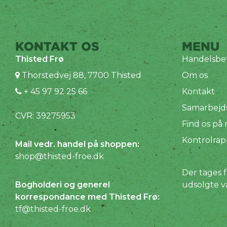
KONTAKT OS
MENU
Thisted Frø
Handelsbet
Thorstedvej 88, 7700 Thisted
Om os
+ 45 97 92 25 66
Kontakt
Samarbejd
CVR: 39275953
Find os på
Kontrolrap
Mail vedr. handel på shoppen:
shop@thisted-froe.dk
Der tages f
Bogholderi og generel
udsolgte v
korrespondance med Thisted Frø:
tf@thisted-froe.dk