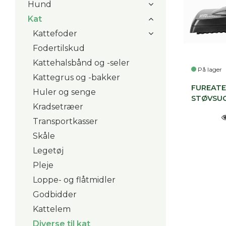
Hund
Kat
Kattefoder
Fodertilskud
Kattehalsbånd og -seler
På lager
Kattegrus og -bakker
FUREATE
Huler og senge
STØVSU
Kradsetræer
Transportkasser
Skåle
Legetøj
Pleje
Loppe- og flåtmidler
Godbidder
Kattelem
Diverse til kat