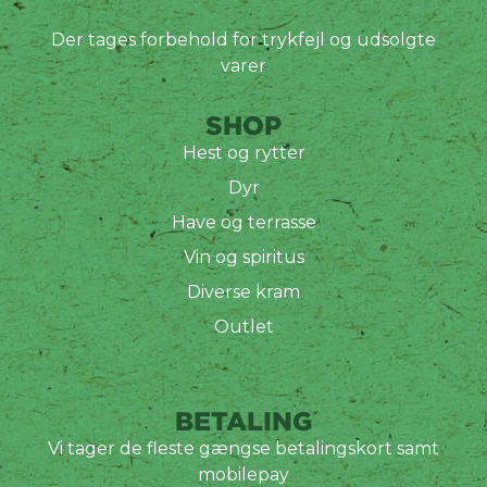
Der tages forbehold for trykfejl og udsolgte
varer
SHOP
Hest og rytter
Dyr
Have og terrasse
Vin og spiritus
Diverse kram
Outlet
BETALING
Vi tager de fleste gængse betalingskort samt
mobilepay