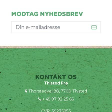
MODTAG NYHEDSBREV
KONTAKT OS
Thisted Frø
Thorstedvej 88, 7700 Thisted
+ 45 97 92 25 66
CVR: 39275953