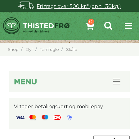
Fri fragt over 500 kr.* (op til 30kg.)
Shop
Dyr
Tamfugle
Skåle
MENU
Vi tager betalingskort og mobilepay