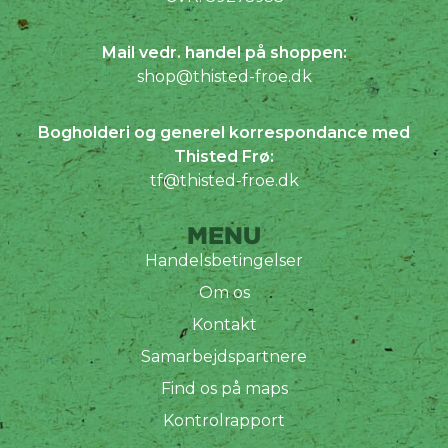
Mail vedr. handel på shoppen:
shop@thisted-froe.dk
Bogholderi og generel korrespondance med
Thisted Frø:
tf@thisted-froe.dk
MENU
Handelsbetingelser
Om os
Kontakt
Samarbejdspartnere
Find os på maps
Kontrolrapport