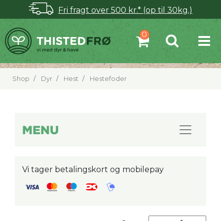
Fri fragt over 500 kr.* (op til 30kg.)
Shop
Dyr
Hest
Hestefoder
MENU
Vi tager betalingskort og mobilepay