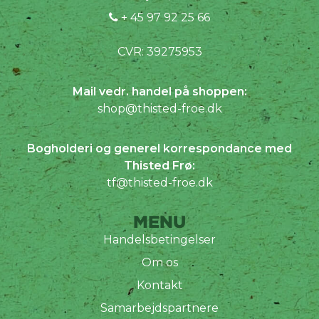
+ 45 97 92 25 66
CVR: 39275953
Mail vedr. handel på shoppen:
shop@thisted-froe.dk
Bogholderi og generel korrespondance med
Thisted Frø:
tf@thisted-froe.dk
MENU
Handelsbetingelser
Om os
Kontakt
Samarbejdspartnere