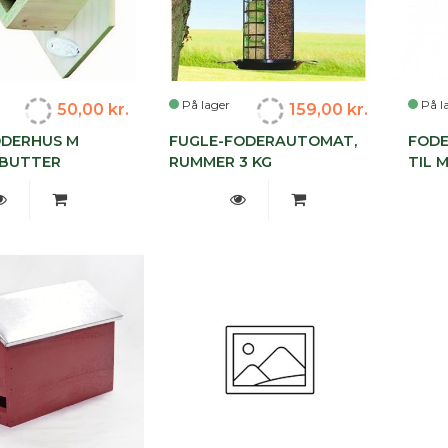
På lager
På l
50,00 kr.
159,00 kr.
DERHUS M
FUGLE-FODERAUTOMAT,
FOD
 BUTTER
RUMMER 3 KG
TIL 