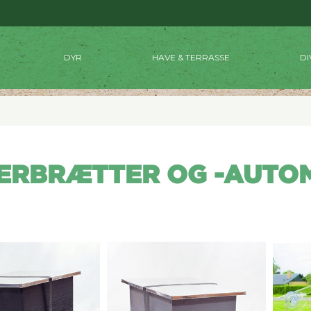
DYR
HAVE & TERRASSE
DI
ERBRÆTTER OG -AUTO