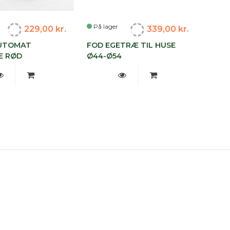
På lager
229,00 kr.
339,00 kr.
UTOMAT
FOD EGETRÆ TIL HUSE
E RØD
Ø44-Ø54