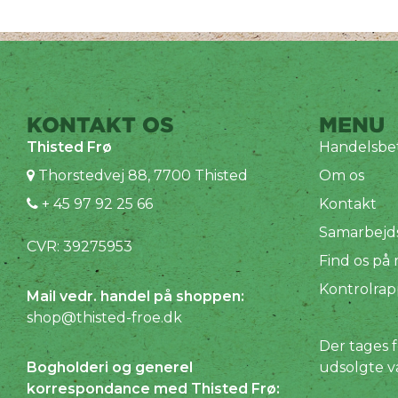
KONTAKT OS
MENU
Thisted Frø
Handelsbet
Thorstedvej 88, 7700 Thisted
Om os
+ 45 97 92 25 66
Kontakt
Samarbejd
CVR: 39275953
Find os på
Kontrolrap
Mail vedr. handel på shoppen:
shop@thisted-froe.dk
Der tages f
Bogholderi og generel
udsolgte v
korrespondance med Thisted Frø: