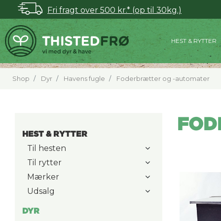
Fri fragt over 500 kr.* (op til 30kg.)
HEST & RYTTER
Shop
Dyr
Havens fugle
Foderbrætter og -automater
FOD
HEST & RYTTER
Til hesten
Til rytter
Mærker
Udsalg
DYR