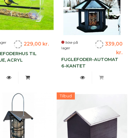
ager
Ikke på
229,00 kr.
339,00
lager
kr.
EFODERHUS TIL
FUGLEFODER-AUTOMAT
UE, ACRYL
6-KANTET
Tilbud