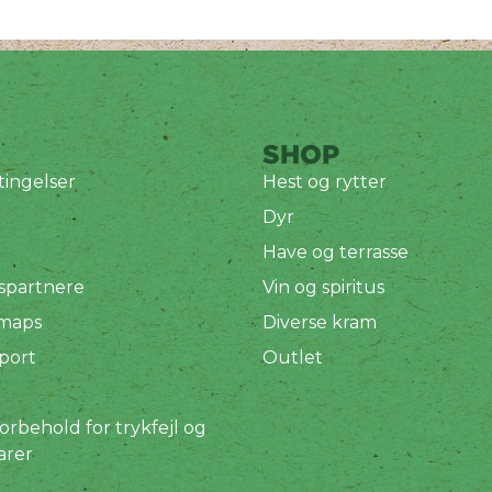
SHOP
ingelser
Hest og rytter
Dyr
Have og terrasse
spartnere
Vin og spiritus
 maps
Diverse kram
port
Outlet
orbehold for trykfejl og
arer