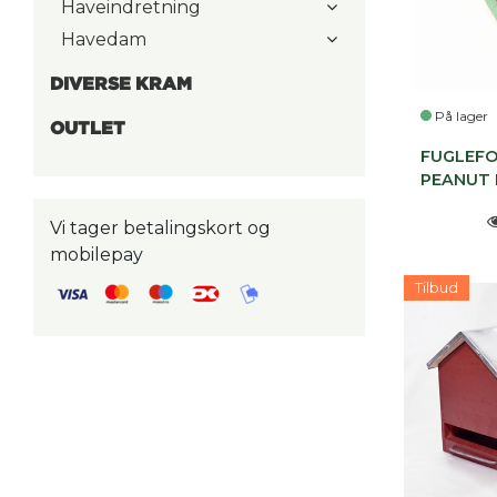
Haveindretning
Havedam
DIVERSE KRAM
På lager
OUTLET
FUGLEFO
PEANUT
Vi tager betalingskort og
mobilepay
Tilbud