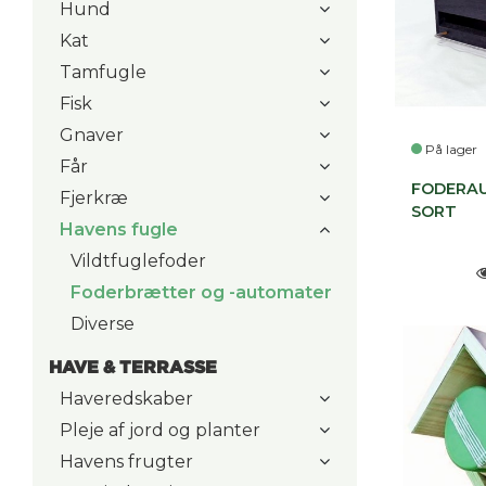
Hund
Kat
Tamfugle
Fisk
Gnaver
På lager
Får
FODERAU
Fjerkræ
SORT
Havens fugle
Vildtfuglefoder
Foderbrætter og -automater
Diverse
HAVE & TERRASSE
Haveredskaber
Pleje af jord og planter
Havens frugter