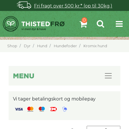
Fri fragt over 500 kr.* (op til 30kg.)
Shop
Dyr
Hund
Hundefoder
Kromix hund
MENU
Vi tager betalingskort og mobilepay