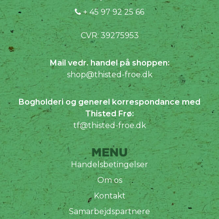
+ 45 97 92 25 66
CVR: 39275953
Mail vedr. handel på shoppen:
shop@thisted-froe.dk
Bogholderi og generel korrespondance med
Thisted Frø:
tf@thisted-froe.dk
MENU
Handelsbetingelser
Om os
Kontakt
Samarbejdspartnere