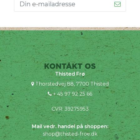
KONTAKT OS
Thisted Frø
Thorstedvej 88, 7700 Thisted
+ 45 97 92 25 66
CVR: 39275953
Mail vedr. handel på shoppen:
shop@thisted-froe.dk