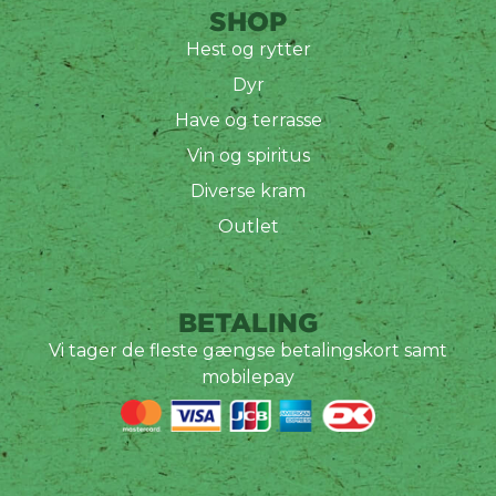
SHOP
Hest og rytter
Dyr
Have og terrasse
Vin og spiritus
Diverse kram
Outlet
BETALING
Vi tager de fleste gængse betalingskort samt
mobilepay