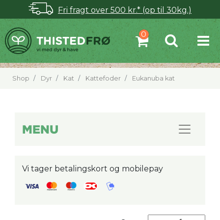
Fri fragt over 500 kr.* (op til 30kg.)
Shop
Dyr
Kat
Kattefoder
Eukanuba kat
MENU
Vi tager betalingskort og mobilepay