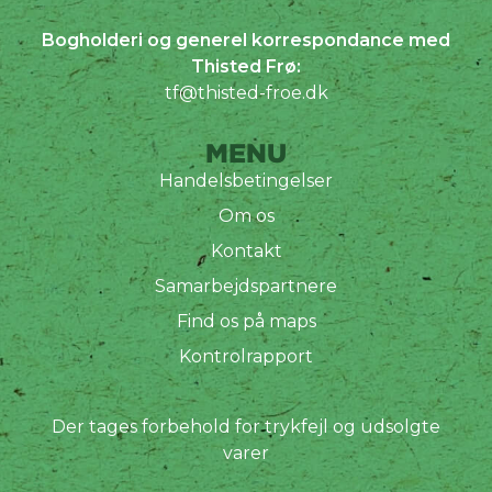
Bogholderi og generel korrespondance med
Thisted Frø:
tf@thisted-froe.dk
MENU
Handelsbetingelser
Om os
Kontakt
Samarbejdspartnere
Find os på maps
Kontrolrapport
Der tages forbehold for trykfejl og udsolgte
varer