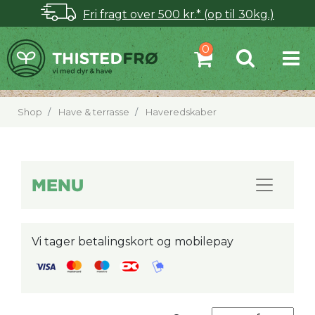
Fri fragt over 500 kr.* (op til 30kg.)
Shop
Have & terrasse
Haveredskaber
MENU
Vi tager betalingskort og mobilepay