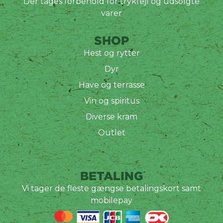
Der tages forbehold for trykfejl og udsolgte
varer
SHOP
Hest og rytter
Dyr
Have og terrasse
Vin og spiritus
Diverse kram
Outlet
BETALING
Vi tager de fleste gængse betalingskort samt
mobilepay