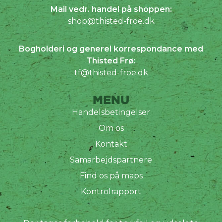
Mail vedr. handel på shoppen:
shop@thisted-froe.dk
Bogholderi og generel korrespondance med
Thisted Frø:
tf@thisted-froe.dk
MENU
Handelsbetingelser
Om os
Kontakt
Samarbejdspartnere
Find os på maps
Kontrolrapport