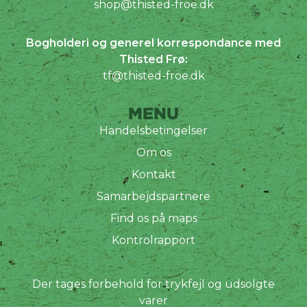
shop@thisted-froe.dk
Bogholderi og generel korrespondance med
Thisted Frø:
tf@thisted-froe.dk
MENU
Handelsbetingelser
Om os
Kontakt
Samarbejdspartnere
Find os på maps
Kontrolrapport
Der tages forbehold for trykfejl og udsolgte
varer