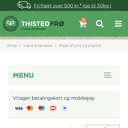
Fri fragt over 500 kr.* (op til 30kg.)
Shop
Have & terrasse
Pleje af jord og planter
MENU
Vi tager betalingskort og mobilepay