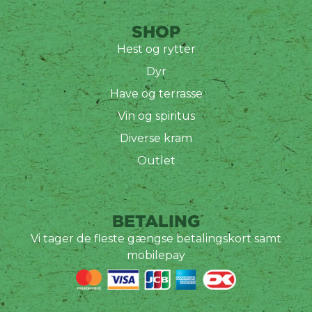
SHOP
Hest og rytter
Dyr
Have og terrasse
Vin og spiritus
Diverse kram
Outlet
BETALING
Vi tager de fleste gængse betalingskort samt
mobilepay