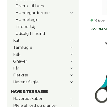
Diverse til hund
Hundegarderobe
Hundetegn
På lager
Trænertøj
KW DIAM
Udsalg til hund
Kat
Tamfugle
Fisk
Gnaver
Får
Fjerkræ
Havens fugle
HAVE & TERRASSE
Haveredskaber
Pleje af jord og planter