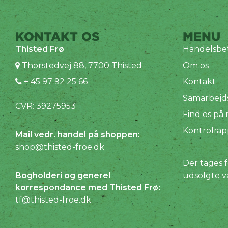
KONTAKT OS
MENU
Thisted Frø
Handelsbet
Thorstedvej 88, 7700 Thisted
Om os
+ 45 97 92 25 66
Kontakt
Samarbejd
CVR: 39275953
Find os på
Kontrolrap
Mail vedr. handel på shoppen:
shop@thisted-froe.dk
Der tages f
Bogholderi og generel
udsolgte v
korrespondance med Thisted Frø:
tf@thisted-froe.dk