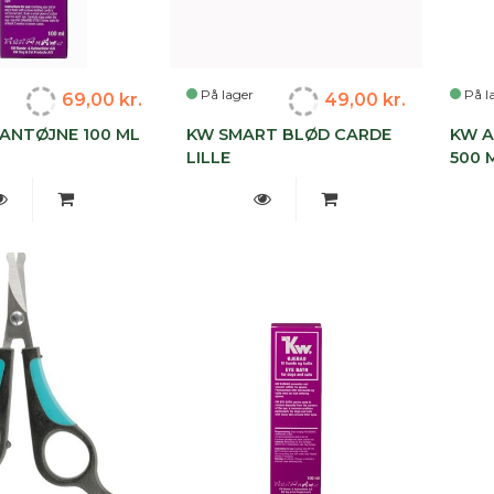
På lager
På l
69,00 kr.
49,00 kr.
ANTØJNE 100 ML
KW SMART BLØD CARDE
KW A
LILLE
500 