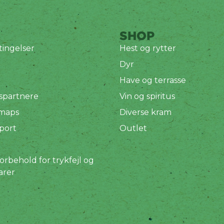
SHOP
ingelser
Hest og rytter
Dyr
Have og terrasse
spartnere
Vin og spiritus
 maps
Diverse kram
port
Outlet
orbehold for trykfejl og
arer