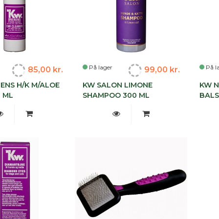
På lager
På l
85,00 kr.
99,00 kr.
ENS H/K M/ALOE
KW SALON LIMONE
KW N
0 ML
SHAMPOO 300 ML
BALS