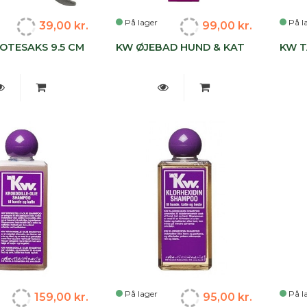
På lager
På l
39,00 kr.
99,00 kr.
OTESAKS 9.5 CM
KW ØJEBAD HUND & KAT
KW T
På lager
På l
159,00 kr.
95,00 kr.