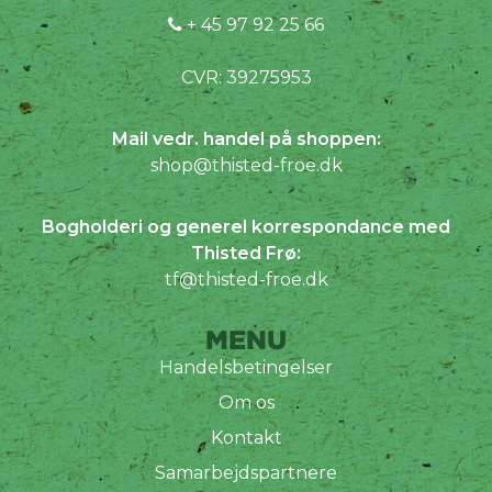
+ 45 97 92 25 66
CVR: 39275953
Mail vedr. handel på shoppen:
shop@thisted-froe.dk
Bogholderi og generel korrespondance med
Thisted Frø:
tf@thisted-froe.dk
MENU
Handelsbetingelser
Om os
Kontakt
Samarbejdspartnere