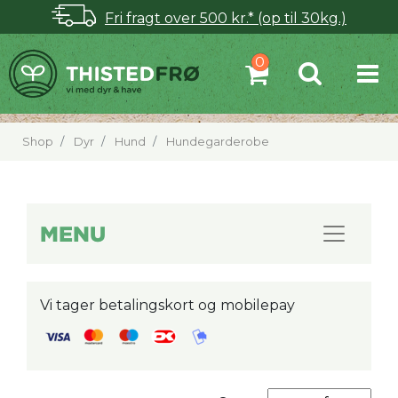
Fri fragt over 500 kr.* (op til 30kg.)
Shop
Dyr
Hund
Hundegarderobe
MENU
Vi tager betalingskort og mobilepay