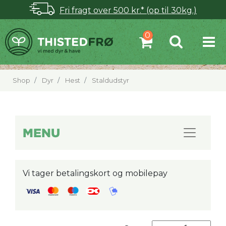
Fri fragt over 500 kr.* (op til 30kg.)
Shop
Dyr
Hest
Staldudstyr
MENU
Vi tager betalingskort og mobilepay