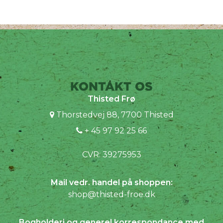
KONTAKT OS
Thisted Frø
Thorstedvej 88, 7700 Thisted
+ 45 97 92 25 66
CVR: 39275953
Mail vedr. handel på shoppen:
shop@thisted-froe.dk
Bogholderi og generel korrespondance med