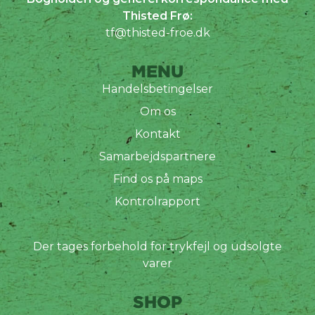
Thisted Frø:
tf@thisted-froe.dk
MENU
Handelsbetingelser
Om os
Kontakt
Samarbejdspartnere
Find os på maps
Kontrolrapport
Der tages forbehold for trykfejl og udsolgte
varer
SHOP