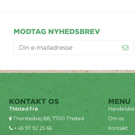
MODTAG NYHEDSBREV
KONTAKT OS
MENU
Thisted Frø
Handelsbet
Thorstedvej 88, 7700 Thisted
Om os
+ 45 97 92 25 66
Kontakt