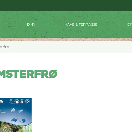
DYR
HAVE & TERRASSE
DI
erfrø
MSTERFRØ