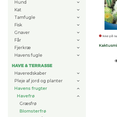
Hund
Kat
Tamfugle
Fisk
Gnaver
Ikke på la
Får
Kaktusmi
Fjerkræ
Havens fugle
HAVE & TERRASSE
Haveredskaber
Pleje af jord og planter
Havens frugter
Havefrø
Græsfrø
Blomsterfrø