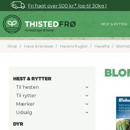
Fri fragt over 500 kr.* (op til 30kg.)
HEST & RYTTER
Shop
Have & terrasse
Havens frugter
Havefrø
Blomst
BLO
HEST & RYTTER
Til hesten
Til rytter
Mærker
Udsalg
DYR