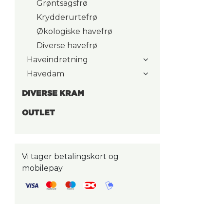
Grøntsagsfrø
Krydderurtefrø
Økologiske havefrø
Diverse havefrø
Haveindretning
Havedam
DIVERSE KRAM
OUTLET
Vi tager betalingskort og
mobilepay