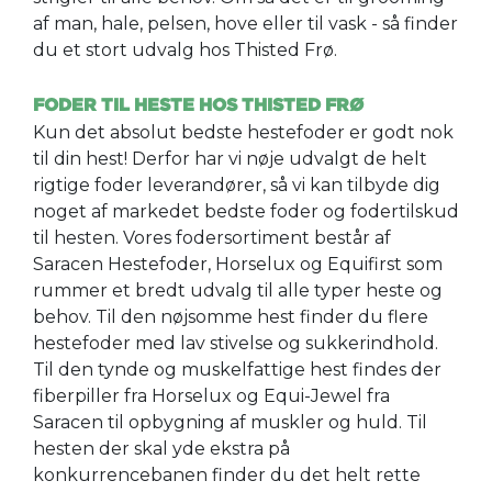
af man, hale, pelsen, hove eller til vask - så finder
du et stort udvalg hos Thisted Frø.
FODER TIL HESTE HOS THISTED FRØ
Kun det absolut bedste hestefoder er godt nok
til din hest! Derfor har vi nøje udvalgt de helt
rigtige foder leverandører, så vi kan tilbyde dig
noget af markedet bedste foder og fodertilskud
til hesten. Vores fodersortiment består af
Saracen Hestefoder, Horselux og Equifirst som
rummer et bredt udvalg til alle typer heste og
behov. Til den nøjsomme hest finder du flere
hestefoder med lav stivelse og sukkerindhold.
Til den tynde og muskelfattige hest findes der
fiberpiller fra Horselux og Equi-Jewel fra
Saracen til opbygning af muskler og huld. Til
hesten der skal yde ekstra på
konkurrencebanen finder du det helt rette