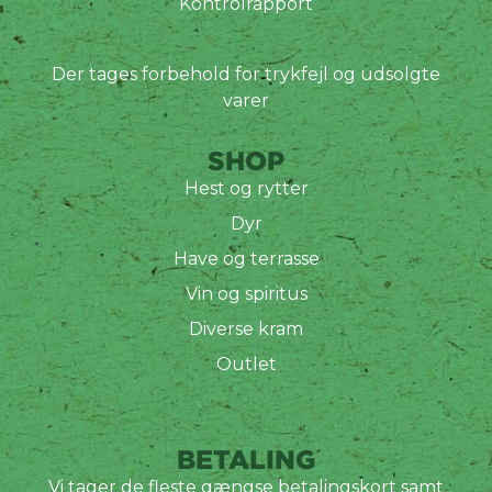
Kontrolrapport
Der tages forbehold for trykfejl og udsolgte
varer
SHOP
Hest og rytter
Dyr
Have og terrasse
Vin og spiritus
Diverse kram
Outlet
BETALING
Vi tager de fleste gængse betalingskort samt