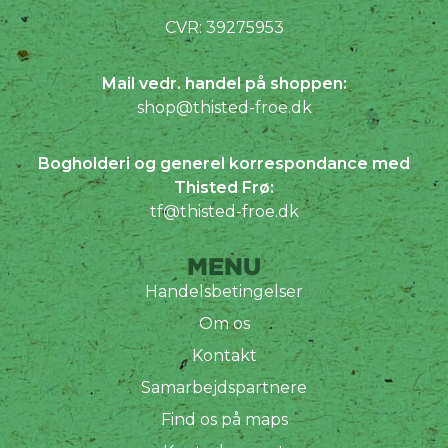
CVR: 39275953
Mail vedr. handel på shoppen:
shop@thisted-froe.dk
Bogholderi og generel korrespondance med
Thisted Frø:
tf@thisted-froe.dk
MENU
Handelsbetingelser
Om os
Kontakt
Samarbejdspartnere
Find os på maps