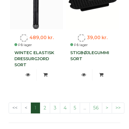
489,00 kr.
39,00 kr.
På lager
På lager
WINTEC ELASTISK
STIGBØJLEGUMMI
DRESSURGJORD
SORT
SORT
<<
<
1
2
3
4
5
...
56
>
>>