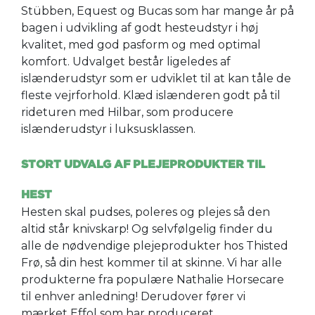
Stübben, Equest og Bucas som har mange år på
bagen i udvikling af godt hesteudstyr i høj
kvalitet, med god pasform og med optimal
komfort. Udvalget består ligeledes af
islænderudstyr som er udviklet til at kan tåle de
fleste vejrforhold. Klæd islænderen godt på til
rideturen med Hilbar, som producere
islænderudstyr i luksusklassen.
STORT UDVALG AF PLEJEPRODUKTER TIL
HEST
Hesten skal pudses, poleres og plejes så den
altid står knivskarp! Og selvfølgelig finder du
alle de nødvendige plejeprodukter hos Thisted
Frø, så din hest kommer til at skinne. Vi har alle
produkterne fra populære Nathalie Horsecare
til enhver anledning! Derudover fører vi
mærket Effol som har produceret