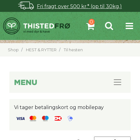
Fri fragt over 500 kr.* (op til 30kg.)
Shop
HEST & RYTTER
Til hesten
MENU
Vi tager betalingskort og mobilepay