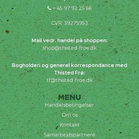
+ 45 97 92 25 66
CVR: 39275953
Mail vedr. handel på shoppen:
shop@thisted-froe.dk
Bogholderi og generel korrespondance med
Thisted Frø:
tf@thisted-froe.dk
MENU
Handelsbetingelser
Om os
Kontakt
Samarbejdspartnere