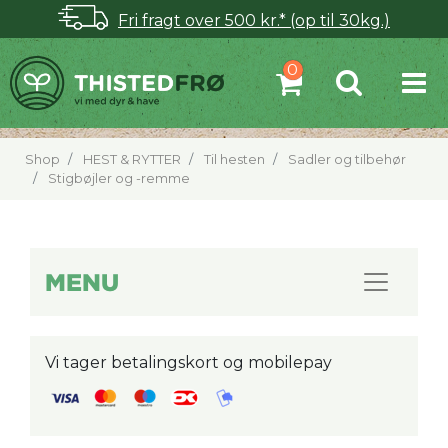
Fri fragt over 500 kr.* (op til 30kg.)
Shop
HEST & RYTTER
Til hesten
Sadler og tilbehør
Stigbøjler og -remme
MENU
Vi tager betalingskort og mobilepay