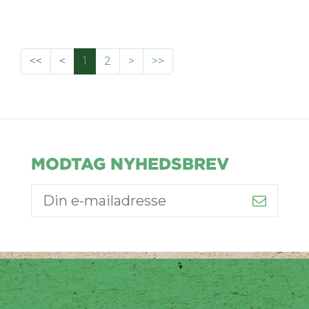
<<
<
1
2
>
>>
MODTAG NYHEDSBREV