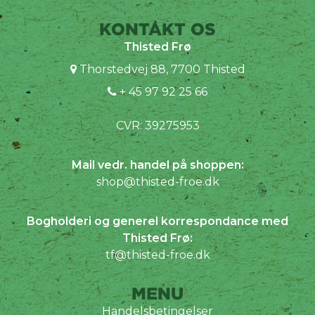
KONTAKT OS
Thisted Frø
Thorstedvej 88, 7700 Thisted
+ 45 97 92 25 66
CVR: 39275953
Mail vedr. handel på shoppen:
shop@thisted-froe.dk
Bogholderi og generel korrespondance med
Thisted Frø:
tf@thisted-froe.dk
MENU
Handelsbetingelser