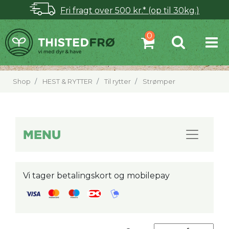
Fri fragt over 500 kr.* (op til 30kg.)
Shop
HEST & RYTTER
Til rytter
Strømper
MENU
Vi tager betalingskort og mobilepay