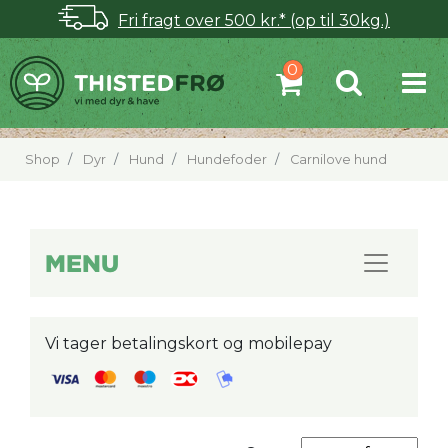
Fri fragt over 500 kr.* (op til 30kg.)
Shop
Dyr
Hund
Hundefoder
Carnilove hund
MENU
Vi tager betalingskort og mobilepay