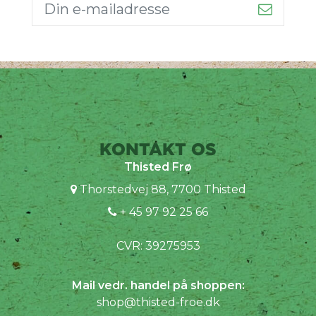
KONTAKT OS
Thisted Frø
Thorstedvej 88, 7700 Thisted
+ 45 97 92 25 66
CVR: 39275953
Mail vedr. handel på shoppen:
shop@thisted-froe.dk