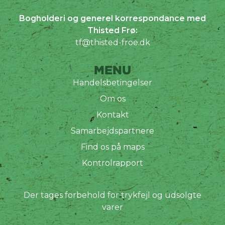
Bogholderi og generel korrespondance med
Thisted Frø:
tf@thisted-froe.dk
MENU
Handelsbetingelser
Om os
Kontakt
Samarbejdspartnere
Find os på maps
Kontrolrapport
Der tages forbehold for trykfejl og udsolgte
varer