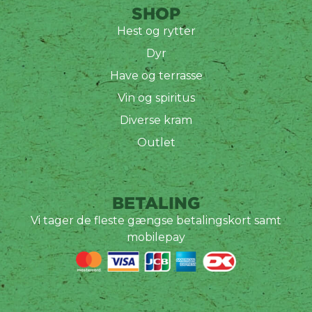
SHOP
Hest og rytter
Dyr
Have og terrasse
Vin og spiritus
Diverse kram
Outlet
BETALING
Vi tager de fleste gængse betalingskort samt
mobilepay