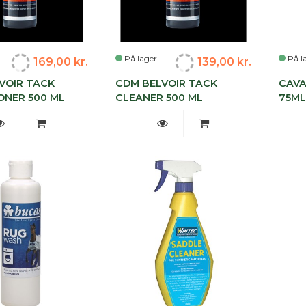
På lager
På l
169,00 kr.
139,00 kr.
VOIR TACK
CDM BELVOIR TACK
CAVA
ONER 500 ML
CLEANER 500 ML
75M