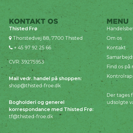
KONTAKT OS
MENU
Thisted Frø
Handelsbet
Thorstedvej 88, 7700 Thisted
Om os
+ 45 97 92 25 66
Kontakt
Samarbejd
CVR: 39275953
Find os på
Kontrolrap
Mail vedr. handel på shoppen:
shop@thisted-froe.dk
Der tages f
Bogholderi og generel
udsolgte v
korrespondance med Thisted Frø:
tf@thisted-froe.dk