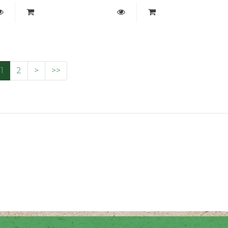
1
2
>
>>