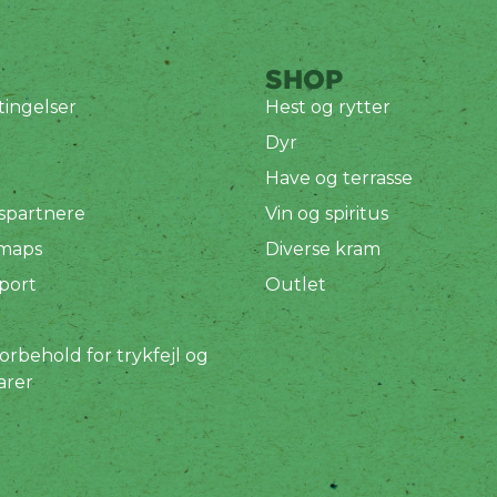
SHOP
ingelser
Hest og rytter
Dyr
Have og terrasse
spartnere
Vin og spiritus
 maps
Diverse kram
port
Outlet
orbehold for trykfejl og
arer