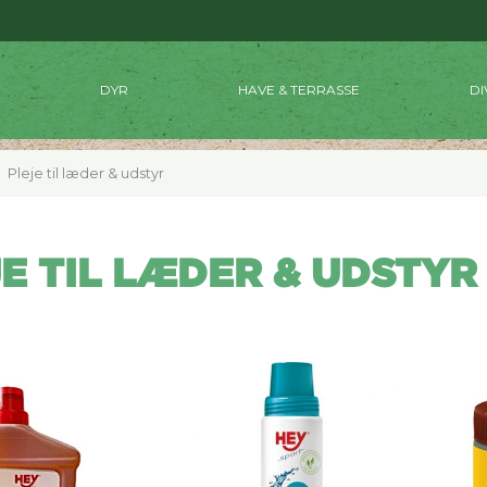
DYR
HAVE & TERRASSE
DI
Pleje til læder & udstyr
E TIL LÆDER & UDSTYR