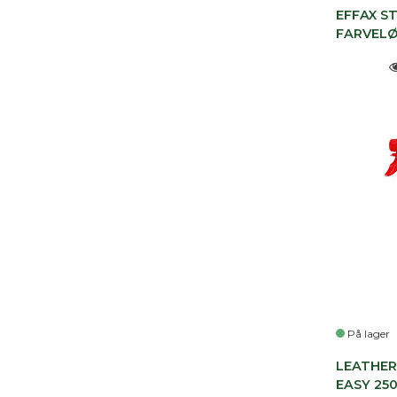
EFFAX S
FARVELØ
På lager
LEATHER
EASY 25