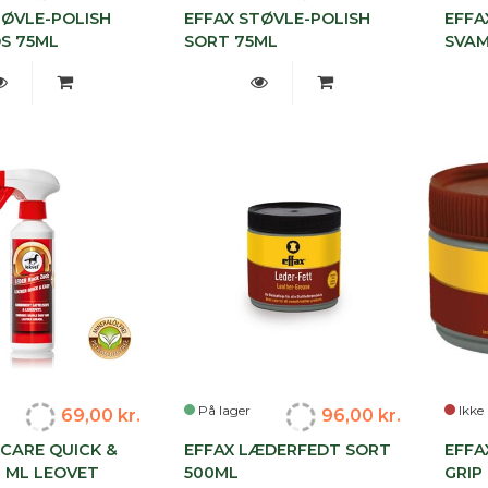
TØVLE-POLISH
EFFAX STØVLE-POLISH
EFFA
S 75ML
SORT 75ML
SVA
På lager
Ikke 
69,00 kr.
96,00 kr.
CARE QUICK &
EFFAX LÆDERFEDT SORT
EFFA
0 ML LEOVET
500ML
GRIP