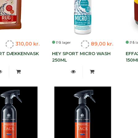
På lager
På l
310,00 kr.
89,00 kr.
RT DÆKKENVASK
HEY SPORT MICRO WASH
EFFA
250ML
150M