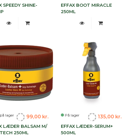
X SPEEDY SHINE-
EFFAX BOOT MIRACLE
MP
250ML
på lager
På lager
99,00 kr.
135,00 kr.
X LÆDER BALSAM M/
EFFAX LÆDER-SERUM+
 TECH 250ML
500ML