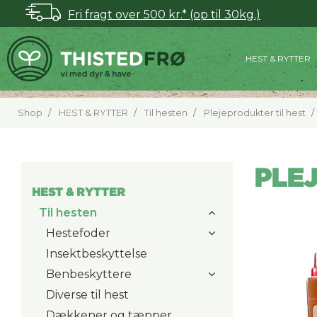
Fri fragt over 500 kr.* (op til 30kg.)
HEST & RYTTER
Shop
HEST & RYTTER
Til hesten
Plejeprodukter til hest
PLEJ
HEST & RYTTER
Til hesten
Hestefoder
Insektbeskyttelse
Benbeskyttere
Diverse til hest
Dækkener og tæpper