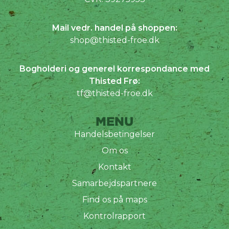
Mail vedr. handel på shoppen:
shop@thisted-froe.dk
Bogholderi og generel korrespondance med
Thisted Frø:
tf@thisted-froe.dk
MENU
Handelsbetingelser
Om os
Kontakt
Samarbejdspartnere
Find os på maps
Kontrolrapport