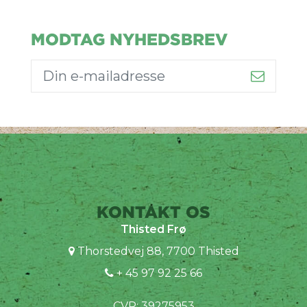
MODTAG NYHEDSBREV
KONTAKT OS
Thisted Frø
Thorstedvej 88, 7700 Thisted
+ 45 97 92 25 66
CVR: 39275953