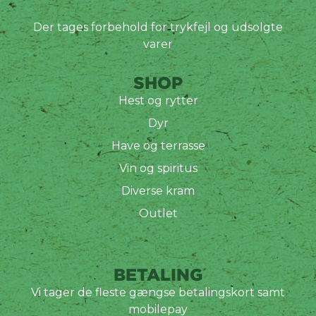
Der tages forbehold for trykfejl og udsolgte
varer
SHOP
Hest og rytter
Dyr
Have og terrasse
Vin og spiritus
Diverse kram
Outlet
BETALING
Vi tager de fleste gængse betalingskort samt
mobilepay