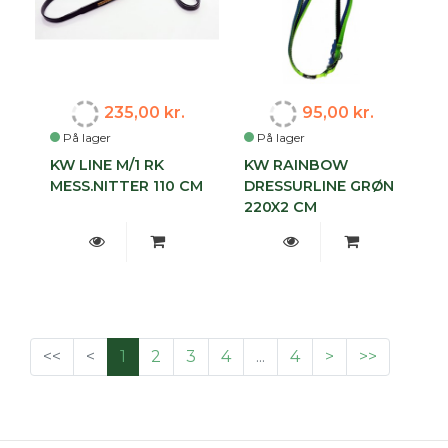
235,00 kr.
95,00 kr.
På lager
På lager
KW LINE M/1 RK
KW RAINBOW
MESS.NITTER 110 CM
DRESSURLINE GRØN
220X2 CM
<<
<
1
2
3
4
...
4
>
>>