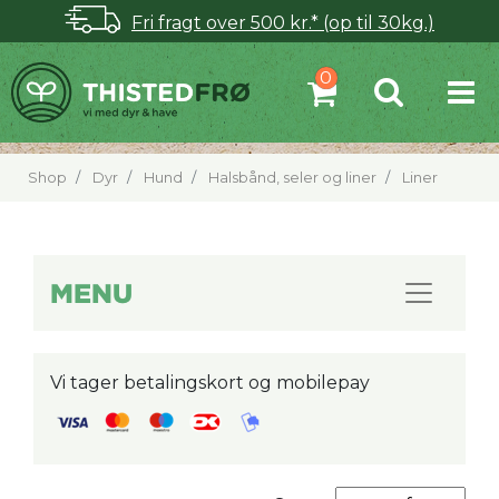
Fri fragt over 500 kr.* (op til 30kg.)
Shop
Dyr
Hund
Halsbånd, seler og liner
Liner
MENU
Vi tager betalingskort og mobilepay