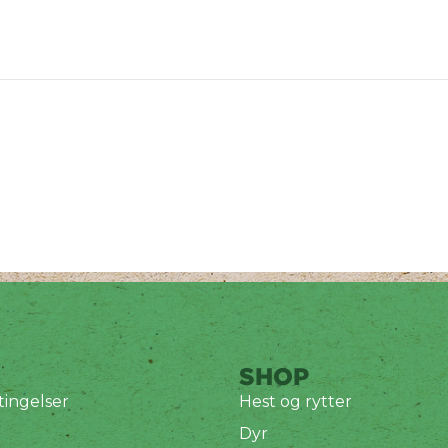
SHOP
ingelser
Hest og rytter
Dyr