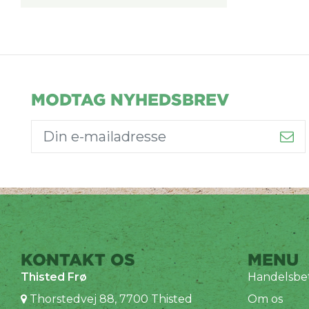
MODTAG NYHEDSBREV
KONTAKT OS
MENU
Thisted Frø
Handelsbet
Thorstedvej 88, 7700 Thisted
Om os