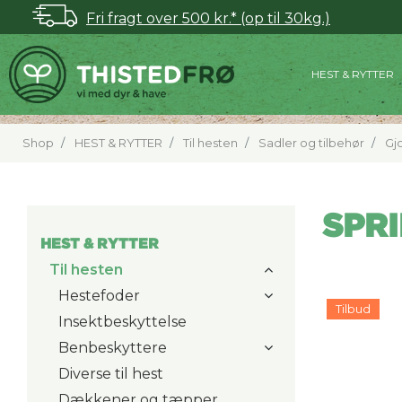
Fri fragt over 500 kr.* (op til 30kg.)
HEST & RYTTER
Shop
HEST & RYTTER
Til hesten
Sadler og tilbehør
Gj
SPR
HEST & RYTTER
Til hesten
Hestefoder
Tilbud
Insektbeskyttelse
Benbeskyttere
Diverse til hest
Dækkener og tæpper