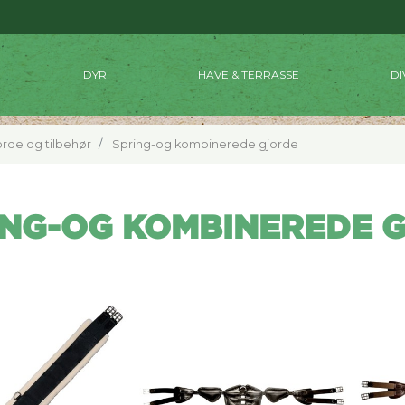
DYR
HAVE & TERRASSE
DI
orde og tilbehør
Spring-og kombinerede gjorde
ING-OG KOMBINEREDE 