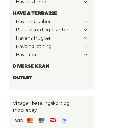
Havens fugle
HAVE & TERRASSE
Haveredskaber
Pleje af jord og planter
Havens frugter
Haveindretning
Havedam
DIVERSE KRAM
OUTLET
Vi tager betalingskort og
mobilepay