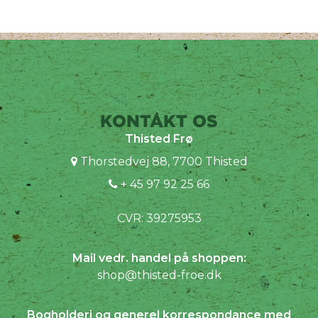
KONTAKT OS
Thisted Frø
Thorstedvej 88, 7700 Thisted
+ 45 97 92 25 66
CVR: 39275953
Mail vedr. handel på shoppen:
shop@thisted-froe.dk
Bogholderi og generel korrespondance med