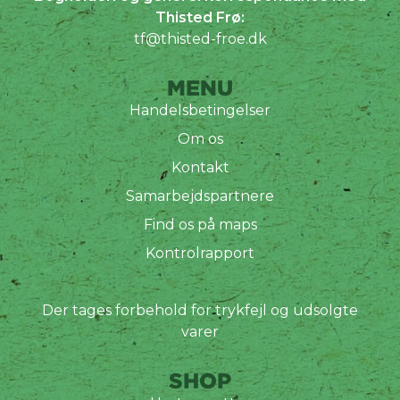
Thisted Frø:
tf@thisted-froe.dk
MENU
Handelsbetingelser
Om os
Kontakt
Samarbejdspartnere
Find os på maps
Kontrolrapport
Der tages forbehold for trykfejl og udsolgte
varer
SHOP