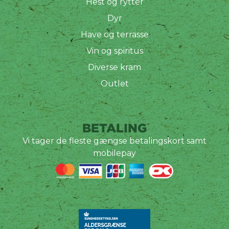
Hest og rytter
Dyr
Have og terrasse
Vin og spiritus
Diverse kram
Outlet
BETALING
Vi tager de fleste gængse betalingskort samt
mobilepay