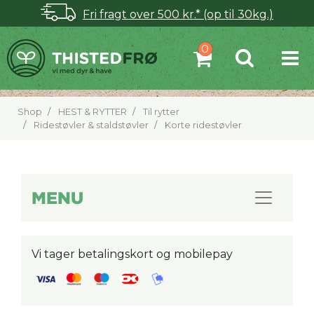
Fri fragt over 500 kr.* (op til 30kg.)
Shop
HEST & RYTTER
Til rytter
Ridestøvler & staldstøvler
Korte ridestøvler
MENU
Vi tager betalingskort og mobilepay