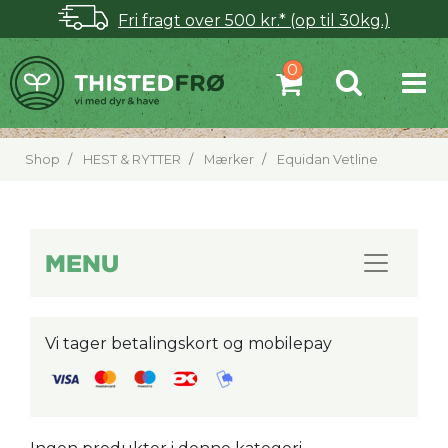
Fri fragt over 500 kr.* (op til 30kg.)
Shop
HEST & RYTTER
Mærker
Equidan Vetline
MENU
Vi tager betalingskort og mobilepay