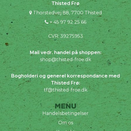
Thisted Frø
Thorstedvej 88, 7700 Thisted
+ 45 97 92 25 66
CVR: 39275953
Mail vedr. handel på shoppen:
shop@thisted-froe.dk
Bogholderi og generel korrespondance med
Thisted Frø:
tf@thisted-froe.dk
MENU
Handelsbetingelser
Om os