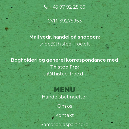
+ 45 97 92 25 66
CVR: 39275953
Mail vedr. handel på shoppen:
shop@thisted-froe.dk
Bogholderi og generel korrespondance med
Thisted Frø:
tf@thisted-froe.dk
MENU
Handelsbetingelser
Om os
Kontakt
Samarbejdspartnere