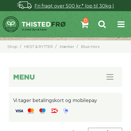
Fri fragt over 500 kr.* (op til 30kg.)
Shop
HEST & RYTTER
Mærker
Blue Hors
MENU
Vi tager betalingskort og mobilepay