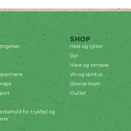
SHOP
ingelser
Hest og rytter
Dyr
Have og terrasse
spartnere
Vin og spiritus
 maps
Diverse kram
port
Outlet
orbehold for trykfejl og
arer