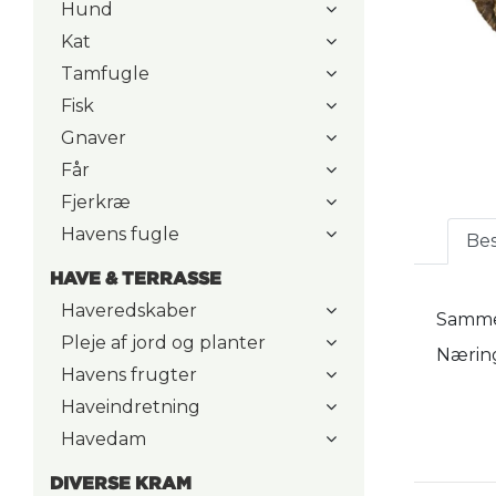
Hund
Kat
Tamfugle
Fisk
Gnaver
Får
Fjerkræ
Havens fugle
Bes
HAVE & TERRASSE
Haveredskaber
Samme
Pleje af jord og planter
Nærings
Havens frugter
Haveindretning
Havedam
DIVERSE KRAM