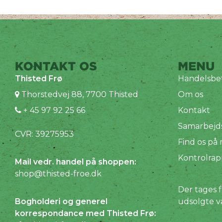
KONTAKT OS
MENU
Thisted Frø
Handelsbet
Thorstedvej 88, 7700 Thisted
Om os
+ 45 97 92 25 66
Kontakt
Samarbejd
CVR: 39275953
Find os på
Kontrolrap
Mail vedr. handel på shoppen:
shop@thisted-froe.dk
Der tages f
Bogholderi og generel
udsolgte v
korrespondance med Thisted Frø: