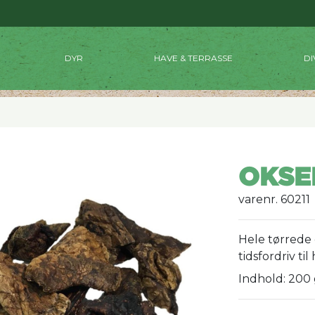
DYR
HAVE & TERRASSE
DI
OKSE
varenr. 60211
Hele tørrede 
tidsfordriv t
Indhold: 200