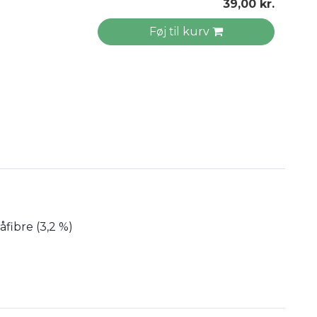
39,00 kr.
Føj til kurv
åfibre (3,2 %)