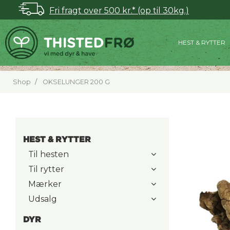
Fri fragt over 500 kr.* (op til 30kg.)
HEST & RYTTER
Shop
OKSELUNGER 200 G
HEST & RYTTER
Til hesten
Til rytter
Mærker
Udsalg
DYR