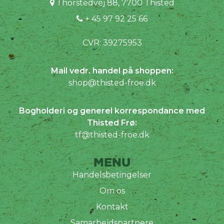
Thorstedvej 88, 7700 Thisted
+ 45 97 92 25 66
CVR: 39275953
Mail vedr. handel på shoppen:
shop@thisted-froe.dk
Bogholderi og generel korrespondance med
Thisted Frø:
tf@thisted-froe.dk
MENU
Handelsbetingelser
Om os
Kontakt
Samarbejdspartnere