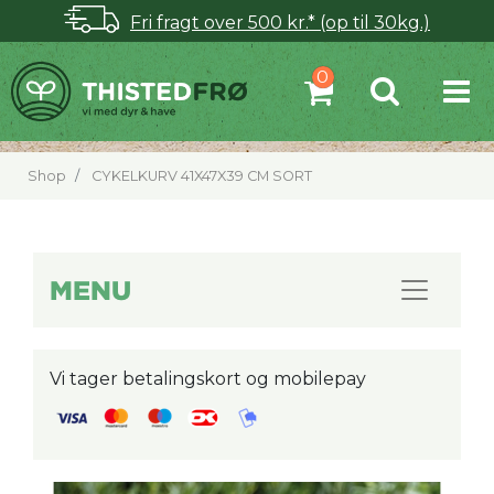
Fri fragt over 500 kr.* (op til 30kg.)
Shop
CYKELKURV 41X47X39 CM SORT
MENU
Vi tager betalingskort og mobilepay