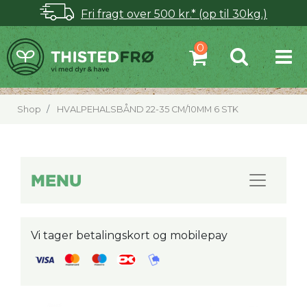
Fri fragt over 500 kr.* (op til 30kg.)
Shop
HVALPEHALSBÅND 22-35 CM/10MM 6 STK
MENU
Vi tager betalingskort og mobilepay