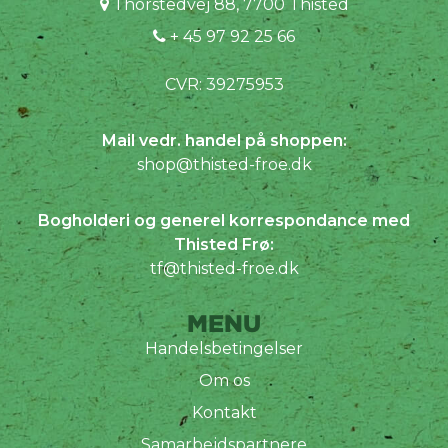
Thorstedvej 88, 7700 Thisted
+ 45 97 92 25 66
CVR: 39275953
Mail vedr. handel på shoppen:
shop@thisted-froe.dk
Bogholderi og generel korrespondance med
Thisted Frø:
tf@thisted-froe.dk
MENU
Handelsbetingelser
Om os
Kontakt
Samarbejdspartnere