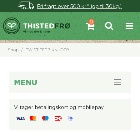
Fri fragt over 500 kr.* (op til 30kg.)
Shop
TWIST-TEE 3 KNUDER
MENU
Vi tager betalingskort og mobilepay