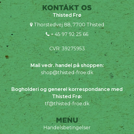
KONTAKT OS
Thisted Frø
Thorstedvej 88, 7700 Thisted
+ 45 97 92 25 66
CVR: 39275953
Mail vedr. handel på shoppen:
shop@thisted-froe.dk
Bogholderi og generel korrespondance med
Thisted Frø:
tf@thisted-froe.dk
MENU
Handelsbetingelser