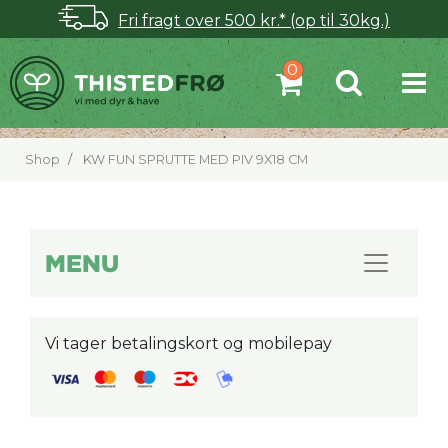
Fri fragt over 500 kr.* (op til 30kg.)
Shop
KW FUN SPRUTTE MED PIV 9X18 CM
MENU
Vi tager betalingskort og mobilepay