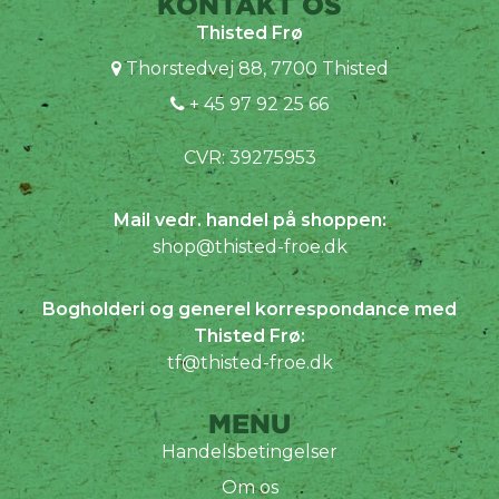
KONTAKT OS
Thisted Frø
Thorstedvej 88, 7700 Thisted
+ 45 97 92 25 66
CVR: 39275953
Mail vedr. handel på shoppen:
shop@thisted-froe.dk
Bogholderi og generel korrespondance med
Thisted Frø:
tf@thisted-froe.dk
MENU
Handelsbetingelser
Om os