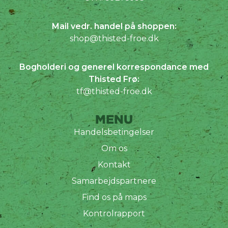
Mail vedr. handel på shoppen:
shop@thisted-froe.dk
Bogholderi og generel korrespondance med
Thisted Frø:
tf@thisted-froe.dk
MENU
Handelsbetingelser
Om os
Kontakt
Samarbejdspartnere
Find os på maps
Kontrolrapport