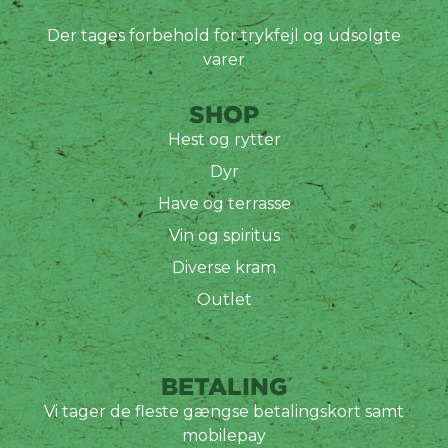
Der tages forbehold for trykfejl og udsolgte
varer
SHOP
Hest og rytter
Dyr
Have og terrasse
Vin og spiritus
Diverse kram
Outlet
BETALING
Vi tager de fleste gængse betalingskort samt
mobilepay