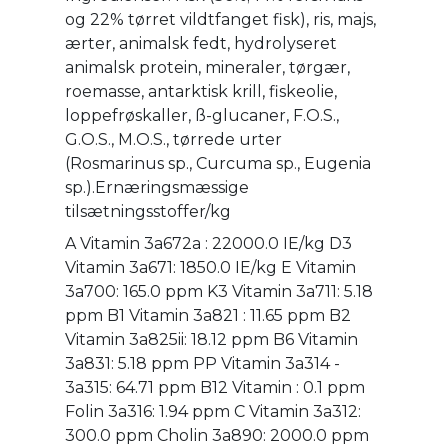
og 22% tørret vildtfanget fisk), ris, majs,
ærter, animalsk fedt, hydrolyseret
animalsk protein, mineraler, tørgær,
roemasse, antarktisk krill, fiskeolie,
loppefrøskaller, ß-glucaner, F.O.S.,
G.O.S., M.O.S., tørrede urter
(Rosmarinus sp., Curcuma sp., Eugenia
sp.).Ernæringsmæssige
tilsætningsstoffer/kg
A Vitamin 3a672a : 22000.0 IE/kg D3
Vitamin 3a671: 1850.0 IE/kg E Vitamin
3a700: 165.0 ppm K3 Vitamin 3a711: 5.18
ppm B1 Vitamin 3a821 : 11.65 ppm B2
Vitamin 3a825ii: 18.12 ppm B6 Vitamin
3a831: 5.18 ppm PP Vitamin 3a314 -
3a315: 64.71 ppm B12 Vitamin : 0.1 ppm
Folin 3a316: 1.94 ppm C Vitamin 3a312:
300.0 ppm Cholin 3a890: 2000.0 ppm