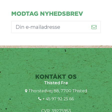
MODTAG NYHEDSBREV
KONTAKT OS
Thisted Frø
Thorstedvej 88, 7700 Thisted
+ 45 97 92 25 66
CVR: 39275953