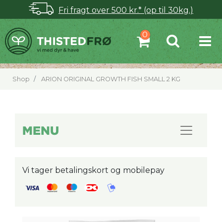
Fri fragt over 500 kr.* (op til 30kg.)
Shop
ARION ORIGINAL GROWTH FISH SMALL 2 KG
MENU
Vi tager betalingskort og mobilepay