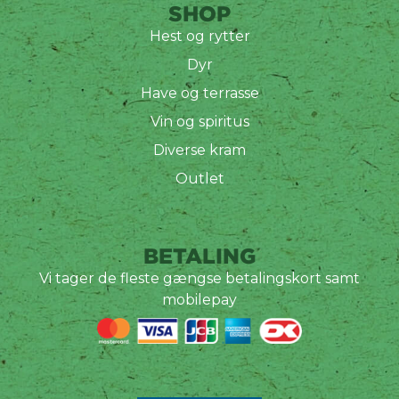
SHOP
Hest og rytter
Dyr
Have og terrasse
Vin og spiritus
Diverse kram
Outlet
BETALING
Vi tager de fleste gængse betalingskort samt
mobilepay