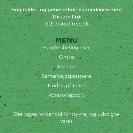
Bogholderi og generel korrespondance med
Thisted Frø:
tf@thisted-froe.dk
MENU
Handelsbetingelser
Om os
Kontakt
Samarbejdspartnere
Find os på maps
Kontrolrapport
Der tages forbehold for trykfejl og udsolgte
varer