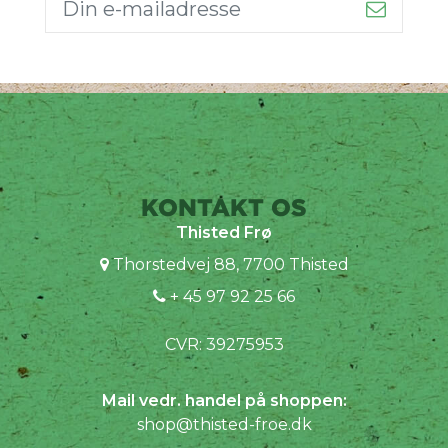
KONTAKT OS
Thisted Frø
Thorstedvej 88, 7700 Thisted
+ 45 97 92 25 66
CVR: 39275953
Mail vedr. handel på shoppen:
shop@thisted-froe.dk