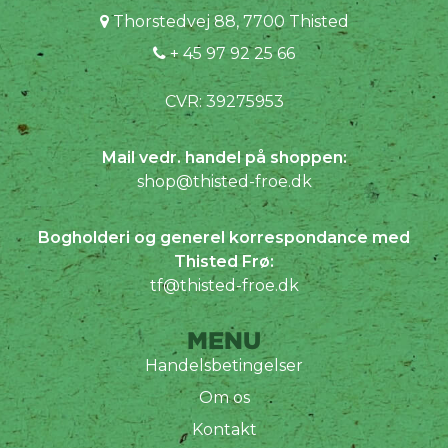
Thorstedvej 88, 7700 Thisted
+ 45 97 92 25 66
CVR: 39275953
Mail vedr. handel på shoppen:
shop@thisted-froe.dk
Bogholderi og generel korrespondance med
Thisted Frø:
tf@thisted-froe.dk
MENU
Handelsbetingelser
Om os
Kontakt