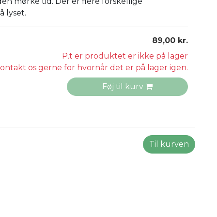
 den mørke tid. Der er flere forskellige
å lyset.
89,00 kr.
P.t er produktet er ikke på lager
ontakt os gerne for hvornår det er på lager igen.
Føj til kurv
Til kurven