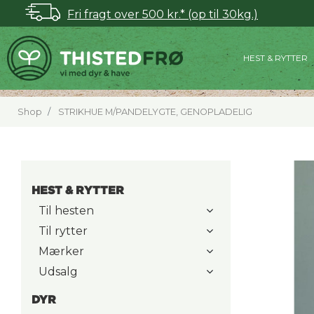
Fri fragt over 500 kr.* (op til 30kg.)
HEST & RYTTER
Shop
STRIKHUE M/PANDELYGTE, GENOPLADELIG
HEST & RYTTER
Til hesten
Til rytter
Mærker
Udsalg
DYR