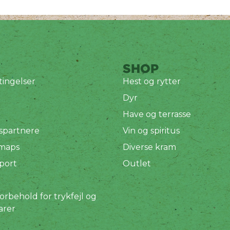
SHOP
ingelser
Hest og rytter
Dyr
Have og terrasse
spartnere
Vin og spiritus
 maps
Diverse kram
port
Outlet
orbehold for trykfejl og
arer