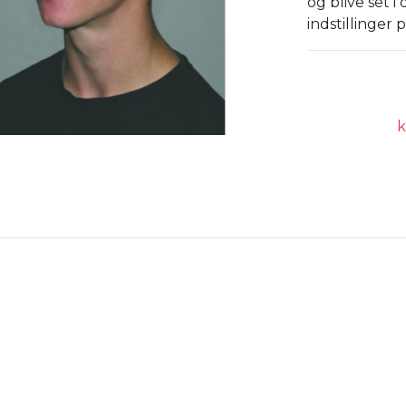
og blive set i
indstillinger p
k