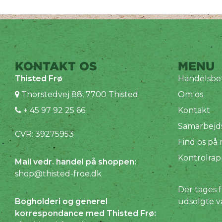
KONTAKT OS
MENU
Thisted Frø
Handelsbet
Thorstedvej 88, 7700 Thisted
Om os
+ 45 97 92 25 66
Kontakt
Samarbejd
CVR: 39275953
Find os på
Kontrolrap
Mail vedr. handel på shoppen:
shop@thisted-froe.dk
Der tages f
Bogholderi og generel
udsolgte v
korrespondance med Thisted Frø: