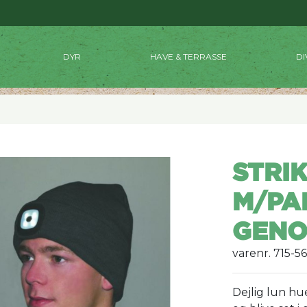
DYR
HAVE & TERRASSE
DI
STRI
M/PA
GENO
varenr. 715-5
Dejlig lun hu