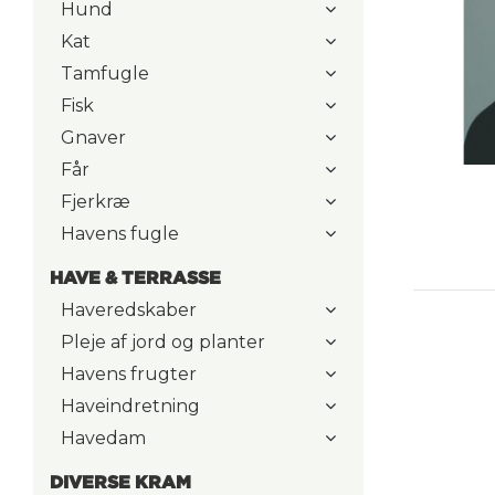
Hund
Kat
Tamfugle
Fisk
Gnaver
Får
Fjerkræ
Havens fugle
HAVE & TERRASSE
Haveredskaber
Pleje af jord og planter
Havens frugter
Haveindretning
Havedam
DIVERSE KRAM