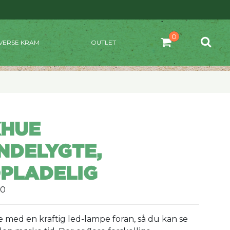
VERSE KRAM
OUTLET
KHUE
NDELYGTE,
PLADELIG
60
e med en kraftig led-lampe foran, så du kan se