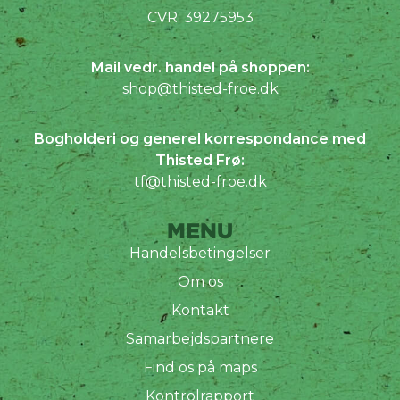
CVR: 39275953
Mail vedr. handel på shoppen:
shop@thisted-froe.dk
Bogholderi og generel korrespondance med
Thisted Frø:
tf@thisted-froe.dk
MENU
Handelsbetingelser
Om os
Kontakt
Samarbejdspartnere
Find os på maps
Kontrolrapport