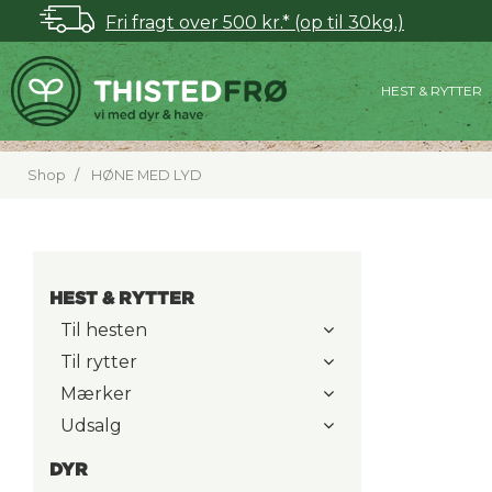
Fri fragt over 500 kr.* (op til 30kg.)
HEST & RYTTER
Shop
HØNE MED LYD
HEST & RYTTER
Til hesten
Til rytter
Mærker
Udsalg
DYR