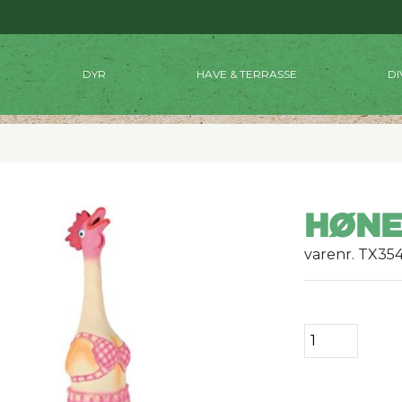
DYR
HAVE & TERRASSE
DI
HØNE
varenr. TX35