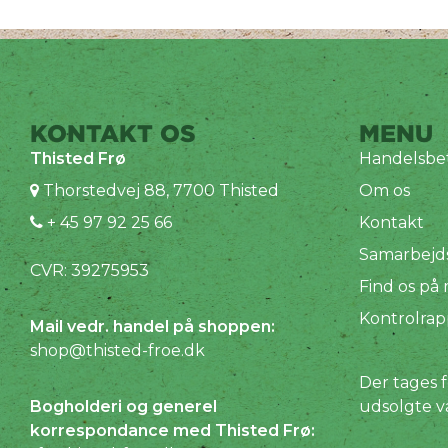
KONTAKT OS
MENU
Thisted Frø
Handelsbet
Thorstedvej 88, 7700 Thisted
Om os
+ 45 97 92 25 66
Kontakt
Samarbejd
CVR: 39275953
Find os på
Kontrolrap
Mail vedr. handel på shoppen:
shop@thisted-froe.dk
Der tages f
Bogholderi og generel
udsolgte v
korrespondance med Thisted Frø: