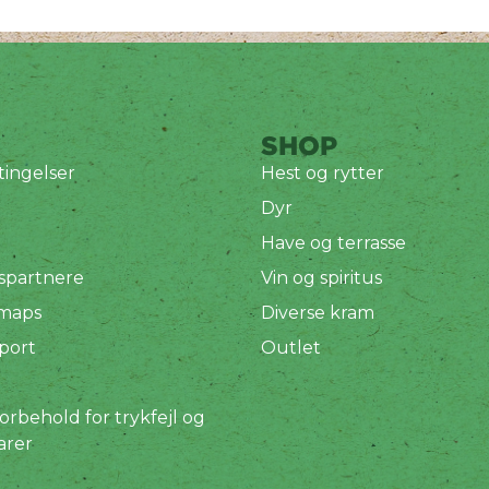
SHOP
ingelser
Hest og rytter
Dyr
Have og terrasse
spartnere
Vin og spiritus
 maps
Diverse kram
port
Outlet
orbehold for trykfejl og
arer