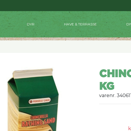
DYR
HAVE & TERRASSE
DI
CHINC
KG
varenr. 34061
k