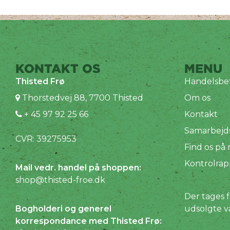
KONTAKT OS
MENU
Thisted Frø
Handelsbet
Thorstedvej 88, 7700 Thisted
Om os
+ 45 97 92 25 66
Kontakt
Samarbejd
CVR: 39275953
Find os på
Kontrolrap
Mail vedr. handel på shoppen:
shop@thisted-froe.dk
Der tages f
Bogholderi og generel
udsolgte v
korrespondance med Thisted Frø: