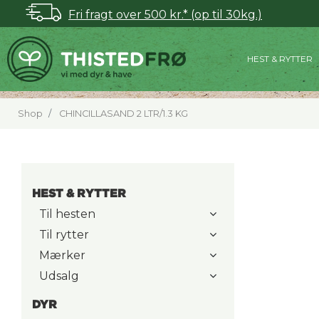
Fri fragt over 500 kr.* (op til 30kg.)
HEST & RYTTER
Shop
CHINCILLASAND 2 LTR/1.3 KG
HEST & RYTTER
Til hesten
Til rytter
Mærker
Udsalg
DYR