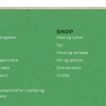
SHOP
ingelser
Hest og rytter
Dyr
Have og terrasse
spartnere
Vin og spiritus
 maps
Diverse kram
port
Outlet
orbehold for trykfejl og
arer