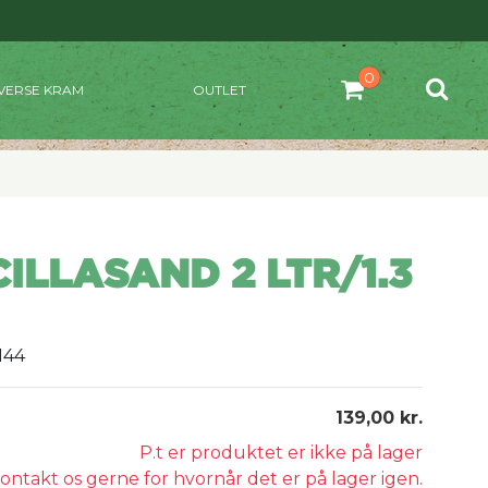
VERSE KRAM
OUTLET
ILLASAND 2 LTR/1.3
144
139,00 kr.
P.t er produktet er ikke på lager
ontakt os gerne for hvornår det er på lager igen.