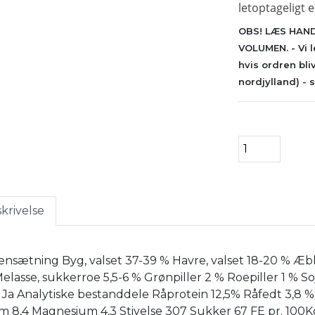
letoptageligt e
OBS! LÆS
HAND
VOLUMEN.
- Vi
hvis ordren bliv
nordjylland)
- 
krivelse
sætning Byg, valset 37-39 % Havre, valset 18-20 % Æbl
elasse, sukkerroe 5,5-6 % Grønpiller 2 % Roepiller 1 % Soj
Ja Analytiske bestanddele Råprotein 12,5% Råfedt 3,8 % 
m 8,4 Magnesium 4,3 Stivelse 307 Sukker 67 FE pr. 100