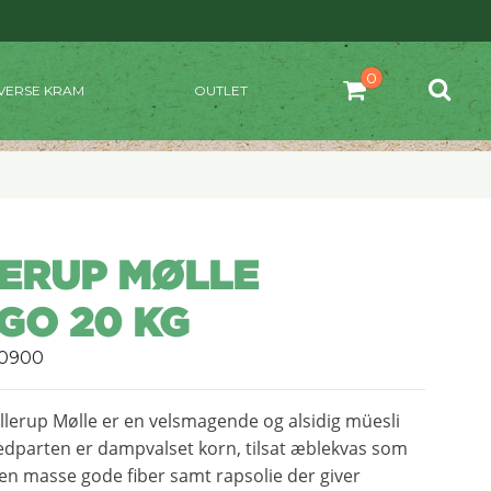
VERSE KRAM
OUTLET
ERUP MØLLE
GO 20 KG
20900
lerup Mølle er en velsmagende og alsidig müesli
edparten er dampvalset korn, tilsat æblekvas som
en masse gode fiber samt rapsolie der giver