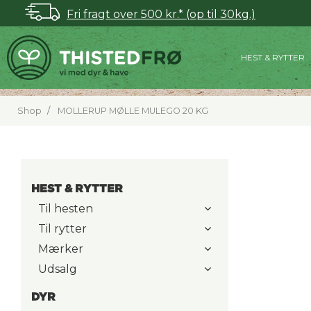
Fri fragt over 500 kr.* (op til 30kg.)
HEST & RYTTER
Shop
MOLLERUP MØLLE MULEGO 20 KG
HEST & RYTTER
Til hesten
Til rytter
Mærker
Udsalg
DYR