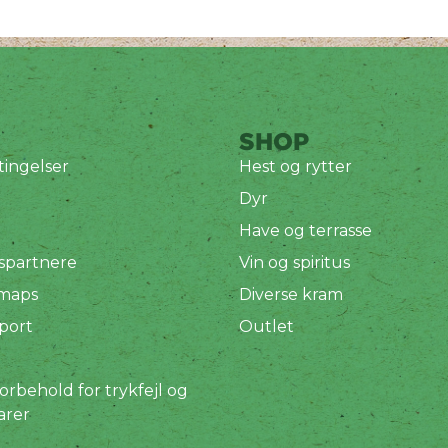
SHOP
ingelser
Hest og rytter
Dyr
Have og terrasse
spartnere
Vin og spiritus
 maps
Diverse kram
port
Outlet
orbehold for trykfejl og
arer