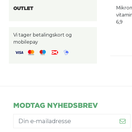
Mikrom
OUTLET
vitamin
6,9
Vi tager betalingskort og
mobilepay
MODTAG NYHEDSBREV