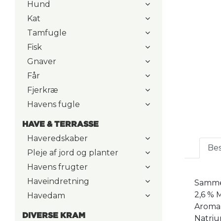
Hund
Kat
Tamfugle
Fisk
Gnaver
Får
Fjerkræ
Havens fugle
HAVE & TERRASSE
Haveredskaber
Bes
Pleje af jord og planter
Havens frugter
Haveindretning
Sammen
2,6 % M
Havedam
Aroma 
DIVERSE KRAM
Natriu