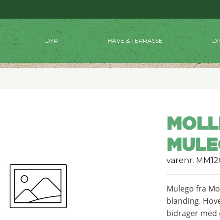
DYR
HAVE & TERRASSE
DI
MOLL
MULE
varenr. MM1
Mulego fra Mol
blanding. Hov
bidrager med 