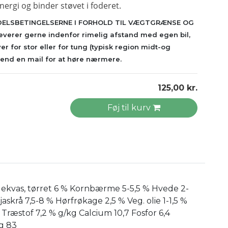
nergi og binder støvet i foderet.
ELSBETINGELSERNE I FORHOLD TIL VÆGTGRÆNSE OG
 leverer gerne indenfor rimelig afstand med egen bil,
er for stor eller for tung
(typisk region midt-og
send en mail for at høre nærmere.
125,00 kr.
Føj til kurv
ekvas, tørret 6 % Kornbærme 5-5,5 % Hvede 2-
askrå 7,5-8 % Hørfrøkage 2,5 % Veg. olie 1-1,5 %
Træstof 7,2 % g/kg Calcium 10,7 Fosfor 6,4
Kg 83