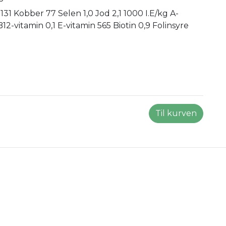
1 Kobber 77 Selen 1,0 Jod 2,1 1000 I.E/kg A-
B12-vitamin 0,1 E-vitamin 565 Biotin 0,9 Folinsyre
Til kurven