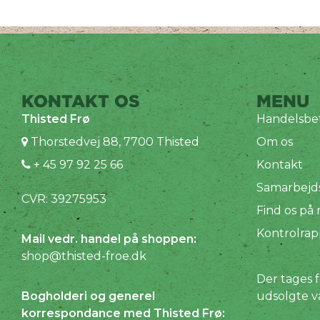
KONTAKT OS
MENU
Thisted Frø
Handelsbet
Thorstedvej 88, 7700 Thisted
Om os
+ 45 97 92 25 66
Kontakt
Samarbejd
CVR: 39275953
Find os på
Kontrolrap
Mail vedr. handel på shoppen:
shop@thisted-froe.dk
Der tages f
Bogholderi og generel
udsolgte v
korrespondance med Thisted Frø: