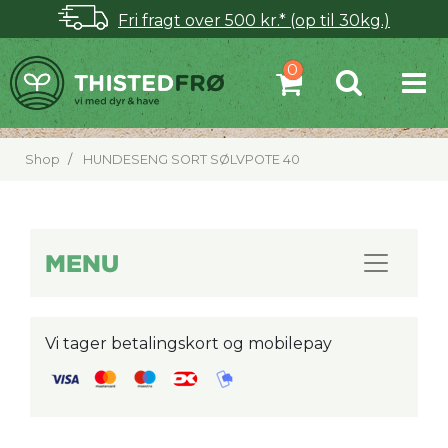
Fri fragt over 500 kr.* (op til 30kg.)
Shop
HUNDESENG SORT SØLVPOTE 40
MENU
Vi tager betalingskort og mobilepay