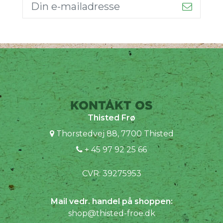
KONTAKT OS
Thisted Frø
Thorstedvej 88, 7700 Thisted
+ 45 97 92 25 66
CVR: 39275953
Mail vedr. handel på shoppen:
shop@thisted-froe.dk