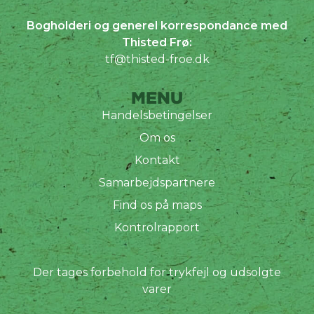
Bogholderi og generel korrespondance med
Thisted Frø:
tf@thisted-froe.dk
MENU
Handelsbetingelser
Om os
Kontakt
Samarbejdspartnere
Find os på maps
Kontrolrapport
Der tages forbehold for trykfejl og udsolgte
varer