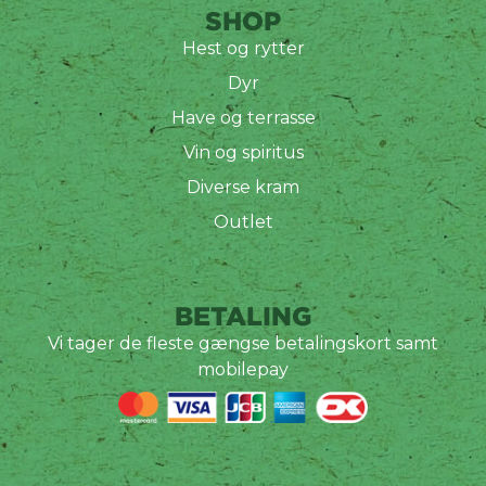
SHOP
Hest og rytter
Dyr
Have og terrasse
Vin og spiritus
Diverse kram
Outlet
BETALING
Vi tager de fleste gængse betalingskort samt
mobilepay