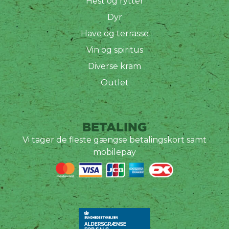
Hest og rytter
Dyr
Have og terrasse
Vin og spiritus
Diverse kram
Outlet
BETALING
Vi tager de fleste gængse betalingskort samt
mobilepay