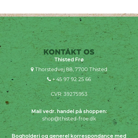
KONTAKT OS
Thisted Frø
Thorstedvej 88, 7700 Thisted
+ 45 97 92 25 66
CVR: 39275953
Mail vedr. handel på shoppen:
shop@thisted-froe.dk
Bogholderi og generel korrespondance med