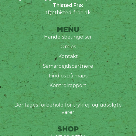
Thisted Frø:
tf@thisted-froe.dk
MENU
Handelsbetingelser
Om os
Kontakt
Samarbejdspartnere
Find os på maps
Kontrolrapport
Der tages forbehold for trykfejl og udsolgte
varer
SHOP