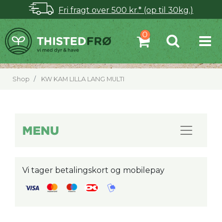
Fri fragt over 500 kr.* (op til 30kg.)
Shop
KW KAM LILLA LANG MULTI
MENU
Vi tager betalingskort og mobilepay