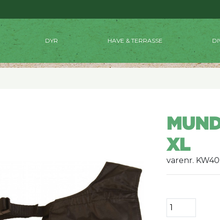
DYR
HAVE & TERRASSE
DI
MUND
XL
varenr. KW4