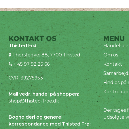
KONTAKT OS
MENU
Thisted Frø
Handelsbet
Thorstedvej 88, 7700 Thisted
Om os
+ 45 97 92 25 66
Kontakt
Samarbejd
CVR: 39275953
Find os på
Kontrolrap
Mail vedr. handel på shoppen:
shop@thisted-froe.dk
Der tages f
Bogholderi og generel
udsolgte v
korrespondance med Thisted Frø: