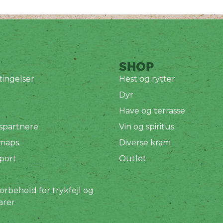
SHOP
ingelser
Hest og rytter
Dyr
Have og terrasse
spartnere
Vin og spiritus
 maps
Diverse kram
port
Outlet
orbehold for trykfejl og
arer