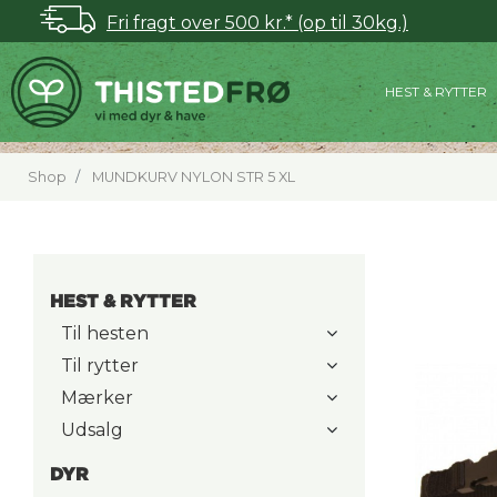
Fri fragt over 500 kr.* (op til 30kg.)
HEST & RYTTER
Shop
MUNDKURV NYLON STR 5 XL
HEST & RYTTER
Til hesten
Til rytter
Mærker
Udsalg
DYR