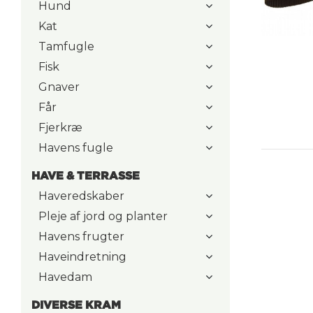
Hund
Kat
Tamfugle
Fisk
Gnaver
Får
Fjerkræ
Havens fugle
HAVE & TERRASSE
Haveredskaber
Pleje af jord og planter
Havens frugter
Haveindretning
Havedam
DIVERSE KRAM