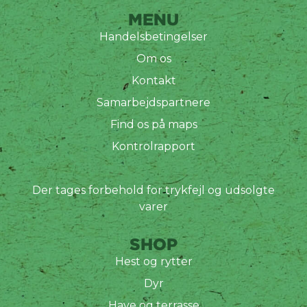
MENU
Handelsbetingelser
Om os
Kontakt
Samarbejdspartnere
Find os på maps
Kontrolrapport
Der tages forbehold for trykfejl og udsolgte
varer
SHOP
Hest og rytter
Dyr
Have og terrasse