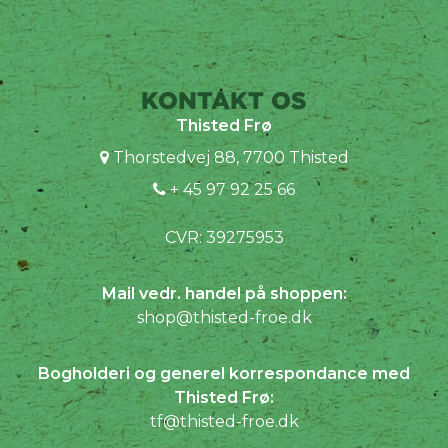
KONTAKT OS
Thisted Frø
Thorstedvej 88, 7700 Thisted
+ 45 97 92 25 66
CVR: 39275953
Mail vedr. handel på shoppen:
shop@thisted-froe.dk
Bogholderi og generel korrespondance med
Thisted Frø:
tf@thisted-froe.dk