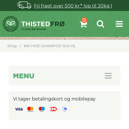
Fri fragt over 500 kr.* (op til 30kg.)
Shop
KW HVID SHAMPOO 500 ML
MENU
Vi tager betalingskort og mobilepay