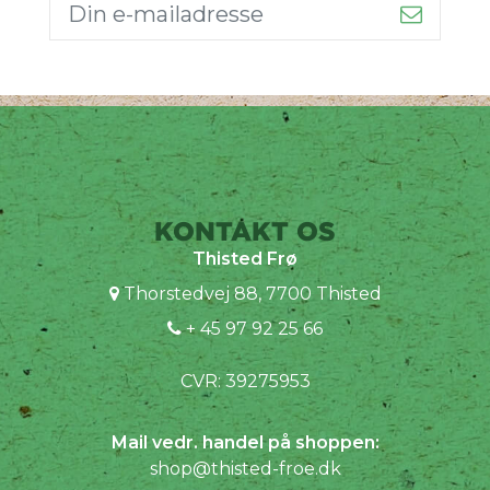
KONTAKT OS
Thisted Frø
Thorstedvej 88, 7700 Thisted
+ 45 97 92 25 66
CVR: 39275953
Mail vedr. handel på shoppen:
shop@thisted-froe.dk