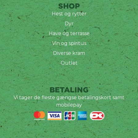
SHOP
Hest og rytter
Dyr
Have og terrasse
Vin og spiritus
Diverse kram
Outlet
BETALING
Vi tager de fleste gængse betalingskort samt
mobilepay