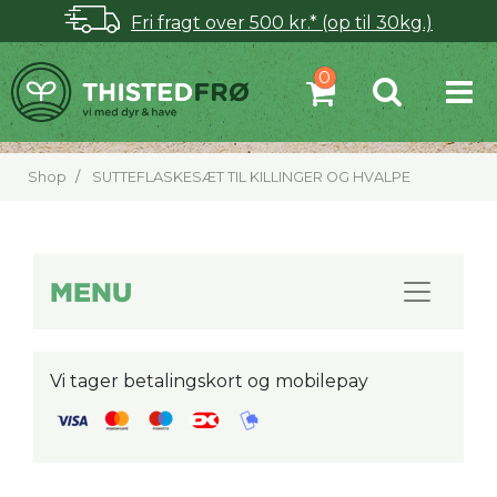
Fri fragt over 500 kr.* (op til 30kg.)
Shop
SUTTEFLASKESÆT TIL KILLINGER OG HVALPE
MENU
Vi tager betalingskort og mobilepay