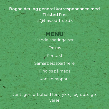
Bogholderi og generel korrespondance med
Thisted Frø:
tf@thisted-froe.dk
MENU
Handelsbetingelser
Om os
Kontakt
Samarbejdspartnere
Find os på maps
Kontrolrapport
Der tages forbehold for trykfejl og udsolgte
varer