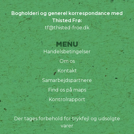
Bogholderi og generel korrespondance med
Thisted Frø:
tf@thisted-froe.dk
MENU
Handelsbetingelser
Om os
Kontakt
Samarbejdspartnere
Find os på maps
Kontrolrapport
Der tages forbehold for trykfejl og udsolgte
varer