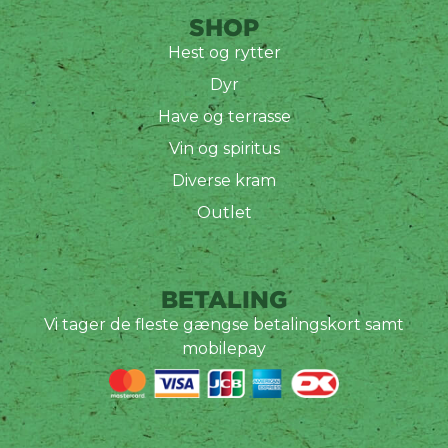
SHOP
Hest og rytter
Dyr
Have og terrasse
Vin og spiritus
Diverse kram
Outlet
BETALING
Vi tager de fleste gængse betalingskort samt
mobilepay