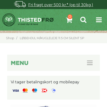
Fri fragt over 500 kr.* (op til 30kg.)
Shop
LØBEHJUL M/KUGLELEJE 11.5 CM SILENT SP
MENU
Vi tager betalingskort og mobilepay