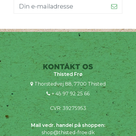
KONTAKT OS
Thisted Frø
Thorstedvej 88, 7700 Thisted
+ 45 97 92 25 66
CVR: 39275953
Mail vedr. handel på shoppen:
shop@thisted-froe.dk